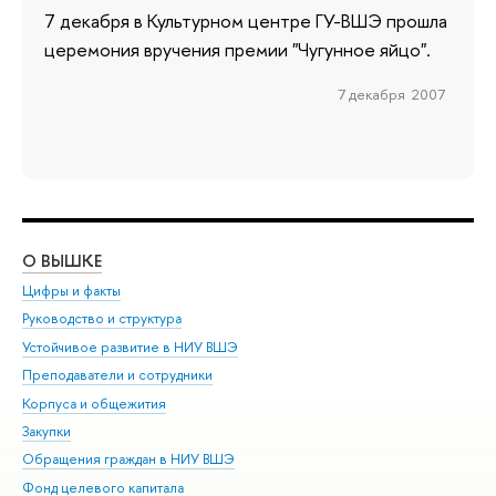
7 декабря в Культурном центре ГУ-ВШЭ прошла
церемония вручения премии "Чугунное яйцо".
7 декабря 2007
О ВЫШКЕ
ОБ
Цифры и факты
Ли
Руководство и структура
Дов
Устойчивое развитие в НИУ ВШЭ
Ол
Преподаватели и сотрудники
При
Корпуса и общежития
Вы
Закупки
При
Обращения граждан в НИУ ВШЭ
Ас
Фонд целевого капитала
До