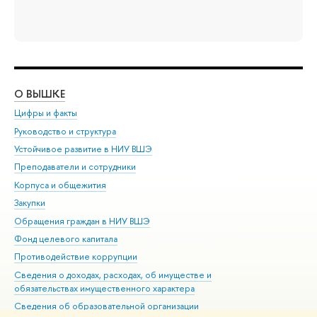
О ВЫШКЕ
ОБ
Цифры и факты
Ли
Руководство и структура
Дов
Устойчивое развитие в НИУ ВШЭ
Ол
Преподаватели и сотрудники
При
Корпуса и общежития
Вы
Закупки
При
Обращения граждан в НИУ ВШЭ
Ас
Фонд целевого капитала
До
Противодействие коррупции
Цен
Сведения о доходах, расходах, об имуществе и
Би
обязательствах имущественного характера
Об
Сведения об образовательной организации
Обр