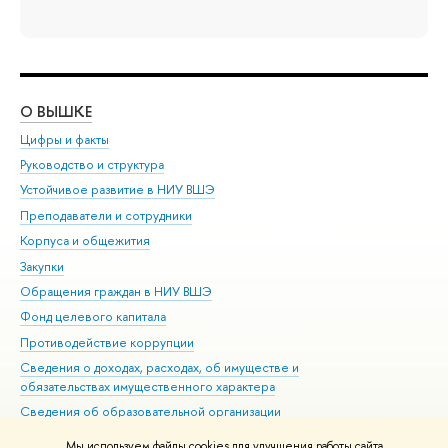
О ВЫШКЕ
ОБ
Цифры и факты
Ли
Руководство и структура
Дов
Устойчивое развитие в НИУ ВШЭ
Ол
Преподаватели и сотрудники
При
Корпуса и общежития
Вы
Закупки
При
Обращения граждан в НИУ ВШЭ
Ас
Фонд целевого капитала
До
Противодействие коррупции
Цен
Сведения о доходах, расходах, об имуществе и
Би
обязательствах имущественного характера
Об
Сведения об образовательной организации
Обр
Людям с ограниченными возможностями здоровья
Мы используем файлы cookies для улучшения работы сайта