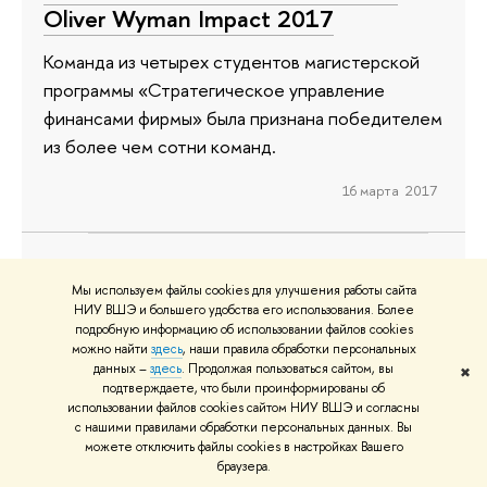
Oliver Wyman Impact 2017
Команда из четырех студентов магистерской
программы «Стратегическое управление
финансами фирмы» была признана победителем
из более чем сотни команд.
16 марта 2017
«Наши студенты должны
Мы используем файлы cookies для улучшения работы сайта
НИУ ВШЭ и большего удобства его использования. Более
осуществить научный прорыв на
подробную информацию об использовании файлов cookies
стыке математики и
можно найти
здесь
, наши правила обработки персональных
данных –
здесь
. Продолжая пользоваться сайтом, вы
✖
компьютерных наук»
подтверждаете, что были проинформированы об
использовании файлов cookies сайтом НИУ ВШЭ и согласны
В 2017 году факультет компьютерных наук НИУ
с нашими правилами обработки персональных данных. Вы
можете отключить файлы cookies в настройках Вашего
ВШЭ и Сколтех будут вести совместный прием
браузера.
на магистерскую программу «Статистическая