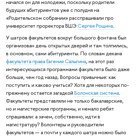
начался он для молодежи, поскольку родители
будущих абитуриентов уже с полудня на
«Родительском собрании» расспрашивали про
университет проректора ВШЭ
Сергея Рощина
.
У шатров факультетов вокруг большого фонтана был
организован день открытых дверей и там толпились,
в основном, сами абитуриенты. По словам декана
факультета права
Евгения Салыгина
, на этот раз
интересующихся программами факультета было даже
больше, чем год назад. Вопросы привычные: как
поступить и каково учиться? Хотя для некоторых по-
прежнему остается загадкой
Болонская система
.
Факультеты представляли не только бакалаврские,
но и магистерские программы, и немало ребят
спрашивали: а зачем, собственно, идти в
магистратуру? Волонтеры и руководители
факультетов — а почти у каждого шатра можно было