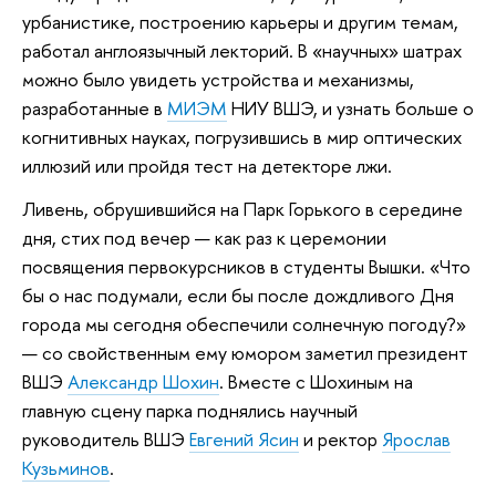
урбанистике, построению карьеры и другим темам,
работал англоязычный лекторий. В «научных» шатрах
можно было увидеть устройства и механизмы,
разработанные в
МИЭМ
НИУ ВШЭ, и узнать больше о
когнитивных науках, погрузившись в мир оптических
иллюзий или пройдя тест на детекторе лжи.
Ливень, обрушившийся на Парк Горького в середине
дня, стих под вечер — как раз к церемонии
посвящения первокурсников в студенты Вышки. «Что
бы о нас подумали, если бы после дождливого Дня
города мы сегодня обеспечили солнечную погоду?»
— со свойственным ему юмором заметил президент
ВШЭ
Александр Шохин
. Вместе с Шохиным на
главную сцену парка поднялись научный
руководитель ВШЭ
Евгений Ясин
и ректор
Ярослав
Кузьминов
.