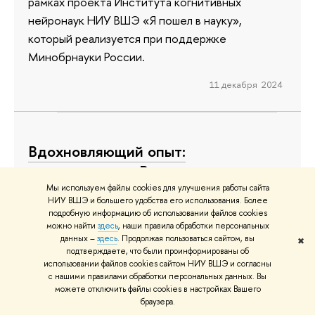
рамках проекта Института когнитивных
нейронаук НИУ ВШЭ «Я пошел в науку»,
который реализуется при поддержке
Минобрнауки России.
11 декабря 2024
Вдохновляющий опыт:
представители Вышки приняли
участие в съезде студенческих
Мы используем файлы cookies для улучшения работы сайта
НИУ ВШЭ и большего удобства его использования. Более
научных сообществ
подробную информацию об использовании файлов cookies
можно найти
здесь
, наши правила обработки персональных
Студенты Высшей школы экономики приняли
данных –
здесь
. Продолжая пользоваться сайтом, вы
✖
подтверждаете, что были проинформированы об
участие в XII Всероссийском съезде советов
использовании файлов cookies сайтом НИУ ВШЭ и согласны
молодых ученых и студенческих научных
с нашими правилами обработки персональных данных. Вы
можете отключить файлы cookies в настройках Вашего
обществ во Владивостоке. Они поучаствовали
браузера.
в деловых и психологических играх, конкурсах,