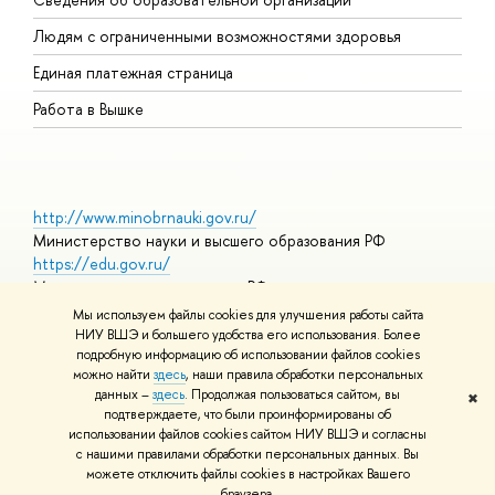
О
Людям с ограниченными возможностями здоровья
Единая платежная страница
Работа в Вышке
http://www.minobrnauki.gov.ru/
Министерство науки и высшего образования РФ
https://edu.gov.ru/
Министерство просвещения РФ
https://elearning.hse.ru/mooc
Мы используем файлы cookies для улучшения работы сайта
Массовые открытые онлайн-курсы
НИУ ВШЭ и большего удобства его использования. Более
подробную информацию об использовании файлов cookies
можно найти
здесь
, наши правила обработки персональных
данных –
здесь
. Продолжая пользоваться сайтом, вы
✖
© НИУ ВШЭ 1993–2026
Адреса и контакты
Условия
подтверждаете, что были проинформированы об
использования материалов
Политика конфиденциальности
Карта
использовании файлов cookies сайтом НИУ ВШЭ и согласны
сайта
с нашими правилами обработки персональных данных. Вы
Шрифты HSE Sans и HSE Slab разработаны в
Школе дизайна НИУ
можете отключить файлы cookies в настройках Вашего
ВШЭ
браузера.