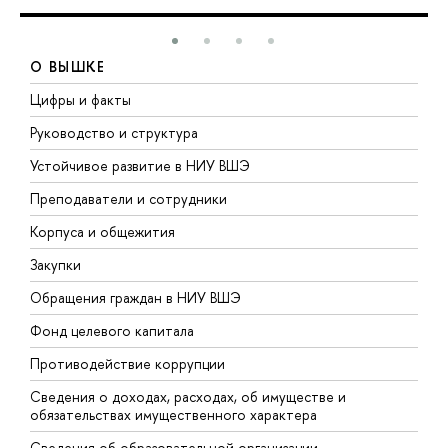
О ВЫШКЕ
Цифры и факты
Л
Руководство и структура
Д
Устойчивое развитие в НИУ ВШЭ
О
Преподаватели и сотрудники
П
Корпуса и общежития
В
Закупки
П
Обращения граждан в НИУ ВШЭ
А
Фонд целевого капитала
Д
Противодействие коррупции
Ц
Сведения о доходах, расходах, об имуществе и
Б
обязательствах имущественного характера
О
Сведения об образовательной организации