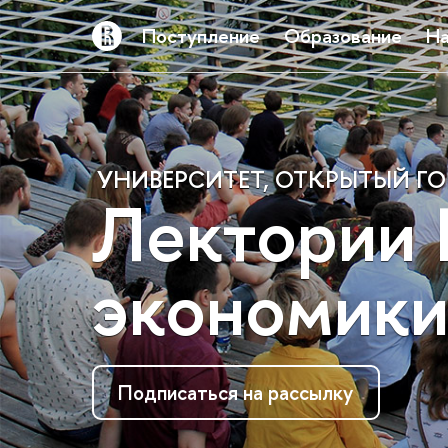
Поступление
Образование
На
УНИВЕРСИТЕТ, ОТКРЫТЫЙ Г
Лектории
экономик
Подписаться на рассылку