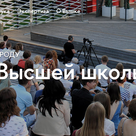
ука
Экспертиза
О Вышке
ОРОДУ
 Высшей школ
и