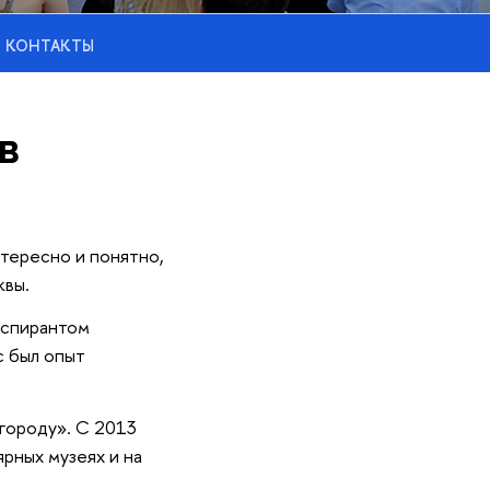
КОНТАКТЫ
в
нтересно и понятно,
квы.
аспирантом
с был опыт
городу». С 2013
ярных музеях и на