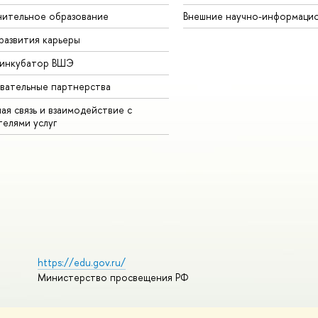
ительное образование
Внешние научно-информаци
развития карьеры
-инкубатор ВШЭ
вательные партнерства
ая связь и взаимодействие с
телями услуг
https://edu.gov.ru/
Министерство просвещения РФ