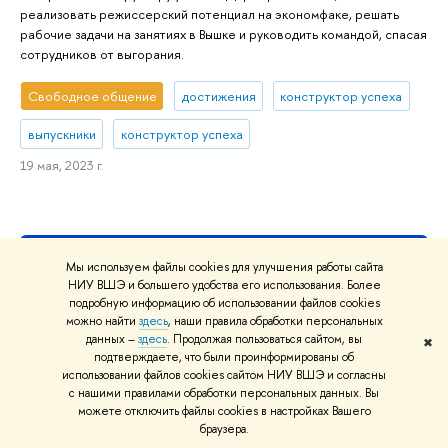
реализовать режиссерский потенциал на экономфаке, решать
рабочие задачи на занятиях в Вышке и руководить командой, спасая
сотрудников от выгорания.
Свободное общение
достижения
конструктор успеха
выпускники
конструктор успеха
19 мая, 2023 г.
Больше историй успеха
Мы используем файлы cookies для улучшения работы сайта
НИУ ВШЭ и большего удобства его использования. Более
подробную информацию об использовании файлов cookies
можно найти
здесь
, наши правила обработки персональных
данных –
здесь
. Продолжая пользоваться сайтом, вы
✖
подтверждаете, что были проинформированы об
использовании файлов cookies сайтом НИУ ВШЭ и согласны
с нашими правилами обработки персональных данных. Вы
можете отключить файлы cookies в настройках Вашего
браузера.