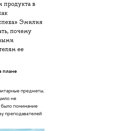
м продукта в
как
успеха» Эмилия
ать, почему
овыми
телям ее
в плане
анитарные предметы.
шило не
я было понимание
таву преподавателей