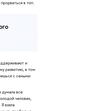
 прорваться в топ.
ого
поддерживают и
му развитию, в том
ляешься с самыми
я думала все
молодой человек,
 Я взяла