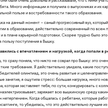
они были очень довольны и рассказывали, что с ними учат
ята. Много информации я получила о выпускниках и их кар
льной пользе и востребованности такого образования.
шка на данный момент – самый прогрессивный вуз, который
ии в образовании, действительно современный по всем п
 и в плане карьерной подготовки. Скорее трудно было это
в пользу поступления в Вышку.
авились с впечатлением и нагрузкой, когда попали в 
, то сразу поняла, что никто не соврал про Вышку: это оче
сткие требования. Я действительно увидела, какие поступ
бедителей олимпиад, это очень развитые и целенаправлен
ые занятия, я ощутила стресс: большая нагрузка, много но
, которая заставляет тебя, по сути, конкурировать с колл
и наэлектризовывает, заряжает всю вышкинскую среду как
 нетерпением. Когда общалась с ребятами, которые рабо
салтинге, то убедилась, что это действительно лучшие из 