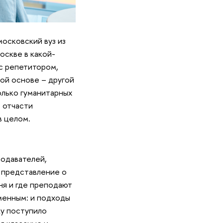
московский вуз из
Москве в какой-
с репетитором,
ой основе – другой
олько гуманитарных
ь отчасти
в целом.
подавателей,
е представление о
ня и где преподают
менным: и подходы
ку поступило