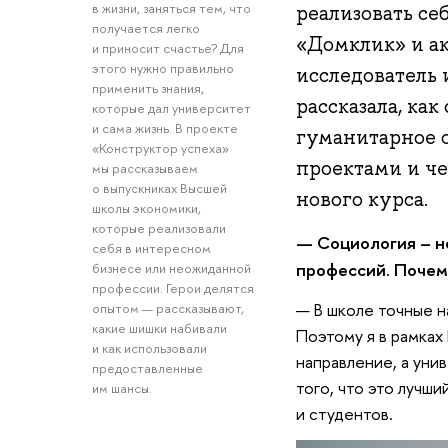
в жизни, заняться тем, что
реализовать се
получается легко
«Домклик» и ак
и приносит счастье? Для
этого нужно правильно
исследователь 
применить знания,
рассказала, как
которые дал университет
и сама жизнь. В проекте
гуманитарное 
«Конструктор успеха»
проектами и ч
мы рассказываем
о выпускниках Высшей
нового курса.
школы экономики,
которые реализовали
— Социология – н
себя в интересном
профессий. Почем
бизнесе или неожиданной
профессии. Герои делятся
— В школе точные н
опытом — рассказывают,
какие шишки набивали
Поэтому я в рамках
и как использовали
направление, а уни
предоставленные
того, что это лучши
им шансы.
и студентов.