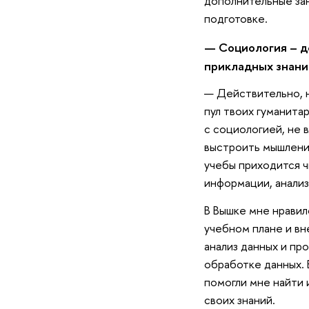
дополнительные зан
подготовке.
— Социология – д
прикладных знани
— Действительно, н
пул твоих гуманита
с социологией, не 
выстроить мышление
учебы приходится ч
информации, анализ
В Вышке мне нравил
учебном плане и вн
анализ данных и пр
обработке данных. 
помогли мне найти 
своих знаний.