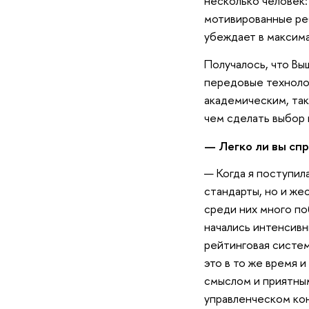
несколько человек: 
мотивированные реб
убеждает в максима
Получалось, что Вы
передовые технолог
академическим, так
чем сделать выбор 
— Легко ли вы спр
— Когда я поступила
стандарты, но и же
среди них много по
начались интенсивн
рейтинговая система
это в то же время 
смыслом и приятным
управленческом кон