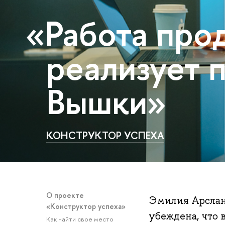
«Работа про
реализует 
Вышки»
КОНСТРУКТОР УСПЕХА
О проекте
Эмилия Арслан
«Конструктор успеха»
убеждена, что
Как найти свое место