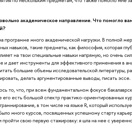
ятия по нескольким предметам, что также помогло мне з
овольно академическое направление. Что помогло ва
й?
а программе много академической нагрузки. В полной ме
рных навыков, такие предметы, как философия, которая гл
влияет на твои специальные навыки напрямую, но очень си
 и дает инструменты для эффективного применения в ана
итать большие объемы исследовательской литературы, ра
ировать, делать аргументированные выводы, писать эссе.
ось то, что, при всем фундаментальном фокусе бакалаврск
е его есть большой спектр практико-ориентированных курс
ограммирование, в том числе на языке R, который использ
Было много курсов, посвященных успешному старту карьер
и пройти свою первую стажировку: я шла на нее с уверенн