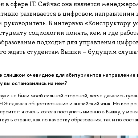
бя в сфере IT. Сейчас она является менеджеро
тивно развивается в цифровом направлении 
и руководитель. В интервью «Конструктору 
 студенту социологии понять, кем и где работ
образование подходит для управления цифр
его ждать студентам Вышки – будущим слуша
е слишком очевидное для абитуриентов направление 
у вы остановились на нем?
ауки не были моей сильной стороной, легче давались гум
 ЕГЭ сдавала обществознание и английский язык. Но все ре
верситет: я очень хотела поступить именно в Вышку, у мен
й вуз в стране, как по качеству образования, так и по сос