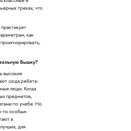
ся классные и
ьерных треках, что
 практикует
араметрам, как
 проигнорировать,
реальную Вышку?
нь высокие
ают сюда ребята:
ные люди. Когда
вых предметов,
егами по учебе. Но
им-то особым
тают в
лучших, для