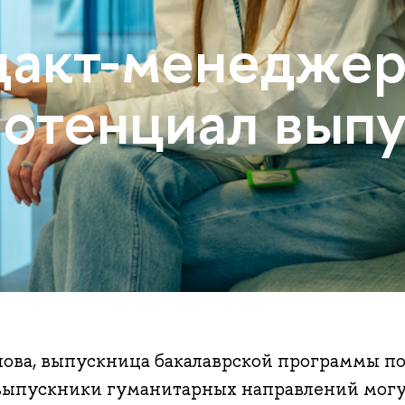
дакт-менеджер
потенциал вып
ова, выпускница бакалаврской программы по
 выпускники гуманитарных направлений мог