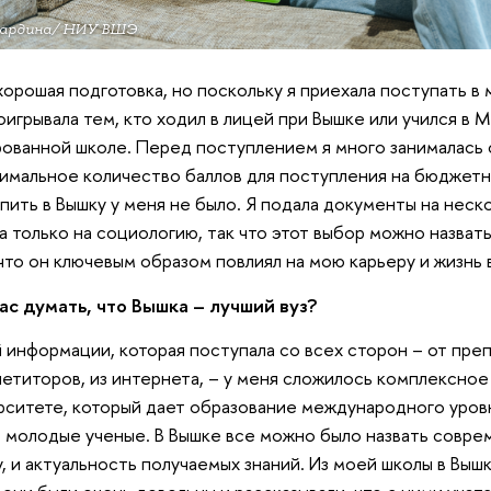
шкардина/ НИУ ВШЭ
хорошая подготовка, но поскольку я приехала поступать в 
оигрывала тем, кто ходил в лицей при Вышке или учился в 
ованной школе. Перед поступлением я много занималась 
имальное количество баллов для поступления на бюджетн
ить в Вышку у меня не было. Я подала документы на неск
а только на социологию, так что этот выбор можно назват
что он ключевым образом повлиял на мою карьеру и жизнь 
ас думать, что Вышка – лучший вуз?
 информации, которая поступала со всех сторон – от пре
етиторов, из интернета, – у меня сложилось комплексно
рситете, который дает образование международного уров
 молодые ученые. В Вышке все можно было назвать совре
у, и актуальность получаемых знаний. Из моей школы в Выш