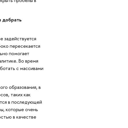
акрыть пробелы в
м добрать
ре задействуется
убоко пересекается
льно помогает
литике. Во время
ботать с массивами
ого образования, в
ов, таких как
уется в последующей
ы, которые очень
остью в качестве