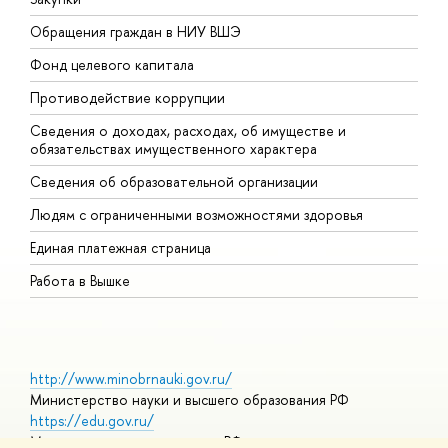
Обращения граждан в НИУ ВШЭ
А
Фонд целевого капитала
Д
Противодействие коррупции
Ц
Сведения о доходах, расходах, об имуществе и
Б
обязательствах имущественного характера
О
Сведения об образовательной организации
О
Людям с ограниченными возможностями здоровья
Единая платежная страница
Работа в Вышке
http://www.minobrnauki.gov.ru/
Министерство науки и высшего образования РФ
https://edu.gov.ru/
Министерство просвещения РФ