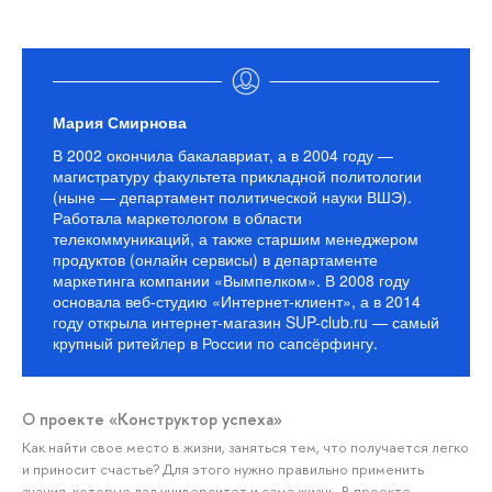
Мария Смирнова
В 2002 окончила бакалавриат, а в 2004 году —
магистратуру факультета прикладной политологии
(ныне — департамент политической науки ВШЭ).
Работала маркетологом в области
телекоммуникаций, а также старшим менеджером
продуктов (онлайн сервисы) в департаменте
маркетинга компании «Вымпелком». В 2008 году
основала веб-студию «Интернет-клиент», а в 2014
году открыла интернет-магазин SUP-club.ru — самый
крупный ритейлер в России по сапсёрфингу.
О проекте «Конструктор успеха»
Как найти свое место в жизни, заняться тем, что получается легко
и приносит счастье? Для этого нужно правильно применить
знания, которые дал университет и сама жизнь. В проекте