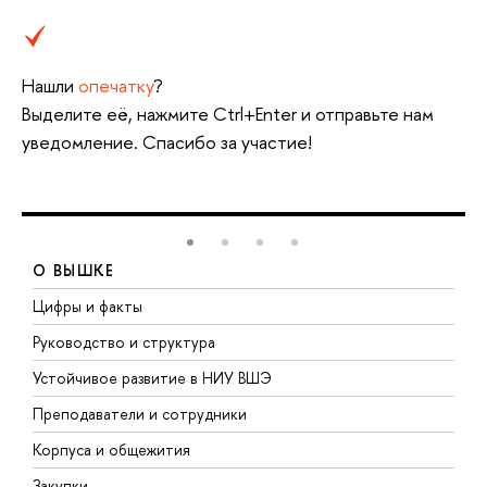
Нашли
опечатку
?
Выделите её, нажмите Ctrl+Enter и отправьте нам
уведомление. Спасибо за участие!
О ВЫШКЕ
Цифры и факты
Л
Руководство и структура
Д
Устойчивое развитие в НИУ ВШЭ
О
Преподаватели и сотрудники
П
Корпуса и общежития
В
Закупки
П