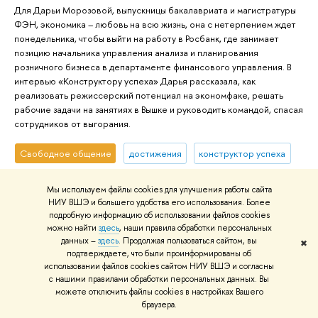
Для Дарьи Морозовой, выпускницы бакалавриата и магистратуры
ФЭН, экономика – любовь на всю жизнь, она с нетерпением ждет
понедельника, чтобы выйти на работу в Росбанк, где занимает
позицию начальника управления анализа и планирования
розничного бизнеса в департаменте финансового управления. В
интервью «Конструктору успеха» Дарья рассказала, как
реализовать режиссерский потенциал на экономфаке, решать
рабочие задачи на занятиях в Вышке и руководить командой, спасая
сотрудников от выгорания.
Свободное общение
достижения
конструктор успеха
выпускники
конструктор успеха
Мы используем файлы cookies для улучшения работы сайта
19 мая, 2023 г.
НИУ ВШЭ и большего удобства его использования. Более
подробную информацию об использовании файлов cookies
можно найти
здесь
, наши правила обработки персональных
данных –
здесь
. Продолжая пользоваться сайтом, вы
✖
подтверждаете, что были проинформированы об
использовании файлов cookies сайтом НИУ ВШЭ и согласны
Больше историй успеха
с нашими правилами обработки персональных данных. Вы
можете отключить файлы cookies в настройках Вашего
браузера.