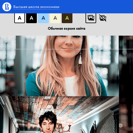
A
A
A
АБB
АБB
АБB
Высшая школа экономики
А
А
А
А
А
Обычная версия сайта