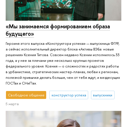
«Мы занимаемся формированием образа
будущего»
Героиня этого выпуска «Конструктора успеха» — выпускница ФГРР,
а сейчас исполнительный директор блока «Активы ВЭБа: новые
решения» Ксения Титова. Совсем недавно Ксении исполнилось 33
года, а у нее за плечами уже несколько крупных проектов
федерального уровня. Ксения — о сложностях и радостях работы
в урбанистике, стратегических мастер-планах, любви к регионам,
полезной привычке делать больше, чем от тебя ждут, и вездесущих
ГОСТах и СНиПах.
Свободное общение
конструктор успеха
выпускники
5 марта