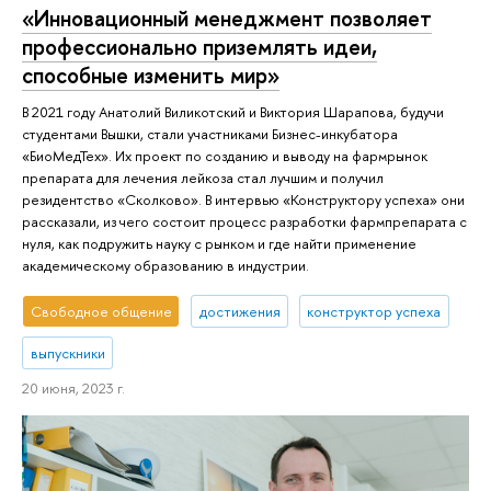
«Инновационный менеджмент позволяет
профессионально приземлять идеи,
способные изменить мир»
В 2021 году Анатолий Виликотский и Виктория Шарапова, будучи
студентами Вышки, стали участниками Бизнес-инкубатора
«БиоМедТех». Их проект по созданию и выводу на фармрынок
препарата для лечения лейкоза стал лучшим и получил
резидентство «Сколково». В интервью «Конструктору успеха» они
рассказали, из чего состоит процесс разработки фармпрепарата с
нуля, как подружить науку с рынком и где найти применение
академическому образованию в индустрии.
Свободное общение
достижения
конструктор успеха
выпускники
20 июня, 2023 г.