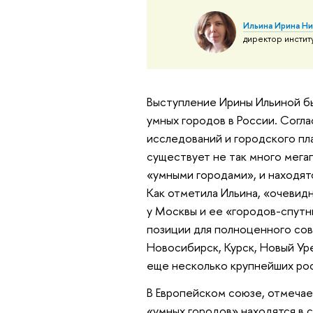
Ильина Ирина Н
директор инстит
Выступление Ирины Ильиной б
умных городов в России. Согл
исследований и городского п
существует не так много мега
«умными городами», и находят
Как отметила Ильина, «очевидн
у Москвы и ее «городов-спутн
позиции для полноценного со
Новосибирск, Курск, Новый Ур
еще несколько крупнейших рос
В Европейском союзе, отмечае
«умных городов» находятся в с