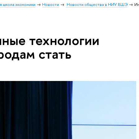
я школа экономики
Новости
Новости общества в НИУ ВШЭ
И
ные технологии
родам стать