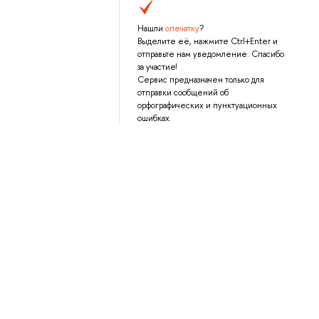
Нашли
опечатку
?
Выделите её, нажмите Ctrl+Enter и
отправьте нам уведомление. Спасибо
за участие!
Сервис предназначен только для
отправки сообщений об
орфографических и пунктуационных
ошибках.