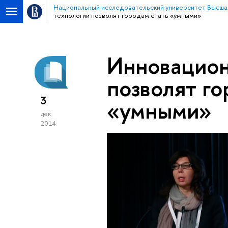
Национальный исследовательский университет Высша
технологии позволят городам стать «умными»
Инновацион
позволят го
3
«умными»
дек
2014