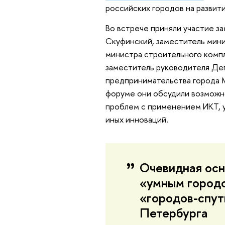
российских городов на развит
Во встрече приняли участие з
Скуфинский, заместитель мин
министра строительного комп
заместитель руководителя Де
предпринимательства города М
форуме они обсудили возможно
проблем с применением ИКТ, у
иных инноваций.
Очевидная осно
«умным городо
«городов-спутн
Петербурга