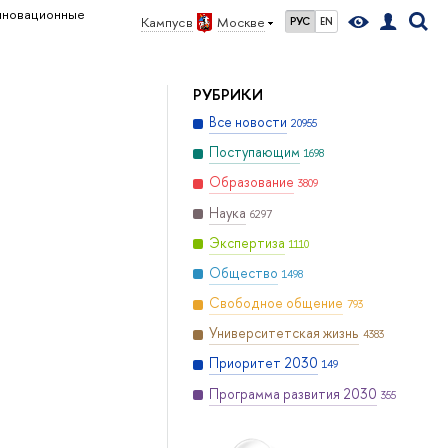
нновационные
Кампус в
Москве
РУС
EN
РУБРИКИ
Все новости
20955
Поступающим
1698
Образование
3809
Наука
6297
Экспертиза
1110
Общество
1498
Свободное общение
793
Университетская жизнь
4383
Приоритет 2030
149
Программа развития 2030
355