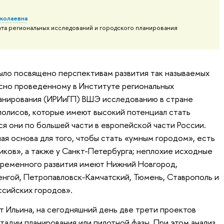
иколаевна
ута региональных исследований и городского планирования
ыло посвящено перспективам развития так называемых
асно проведенному в Институте региональных
ланирования (ИРИиГП) ВШЭ исследованию в стране
полисов, которые имеют высокий потенциал стать
ся они по большей части в европейской части России.
ая основа для того, чтобы стать «умным городом», есть
иков», а также у Санкт-Петербурга; неплохие исходные
временного развития имеют Нижний Новгород,
енгой, Петропавловск-Камчатский, Тюмень, Ставрополь и
сийских городов».
т Ильина, на сегодняшний день две трети проектов
тадии планирования или пилотной фазы. При этом анализ