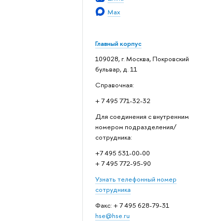
Max
Главный корпус
109028, г. Москва, Покровский
бульвар, д. 11
Справочная:
+ 7 495 771-32-32
Для соединения с внутренним
номером подразделения/
сотрудника:
+7 495 531-00-00
+ 7 495 772-95-90
Узнать телефонный номер
сотрудника
Факс: + 7 495 628-79-31
hse@hse.ru