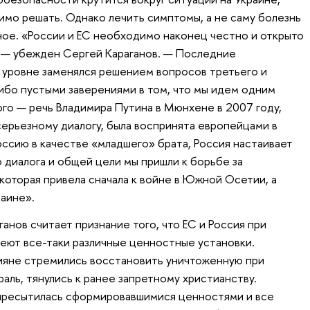
имо решать. Однако лечить симптомы, а не саму болезнь
ое. «России и ЕС необходимо наконец честно и открыто
м, — убежден Сергей Караганов. — Последние
 уровне заменялся решением вопросов третьего и
либо пустыми заверениями в том, что мы идем одним
ого — речь Владимира Путина в Мюнхене в 2007 году,
серьезному диалогу, была воспринята европейцами в
оссию в качестве «младшего» брата, Россия настаивает
о диалога и общей цели мы пришли к борьбе за
которая привела сначала к войне в Южной Осетии, а
аине».
нов считает признание того, что ЕС и Россия при
еют все-таки различные ценностные установки.
ияне стремились восстановить уничтоженную при
ль, тянулись к ранее запретному христианству.
 пресытилась сформировавшимися ценностями и все