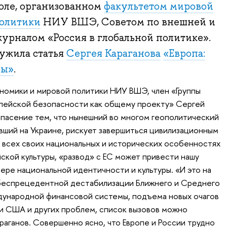
оле, организованном
факультетом мировой
политики
НИУ ВШЭ, Советом по внешней и
урналом «Россия в глобальной политике».
лужила статья
Сергея Караганова
«Европа:
ды»
.
номики и мировой политики НИУ ВШЭ, член «Группы
пейской безопасности как общему проекту» Сергей
опасение тем, что нынешний во многом геополитический
увший на Украине, рискует завершиться цивилизационным
и всех своих национальных и исторических особенностях
ской культуры, «развод» с ЕС может привести нашу
ере национальной идентичности и культуры. «И это на
 беспрецедентной дестабилизации Ближнего и Среднего
дународной финансовой системы, подъема новых очагов
и США и других проблем, список вызовов можно
раганов. Совершенно ясно, что Европе и России трудно