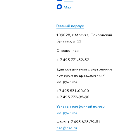
Max
Главный корпус
109028, г. Москва, Покровский
бульвар, д. 11
Справочная:
+ 7 495 771-32-32
Для соединения с внутренним
номером подразделения/
сотрудника:
+7 495 531-00-00
+ 7 495 772-95-90
Узнать телефонный номер
сотрудника
Факс: + 7 495 628-79-31
hse@hse.ru