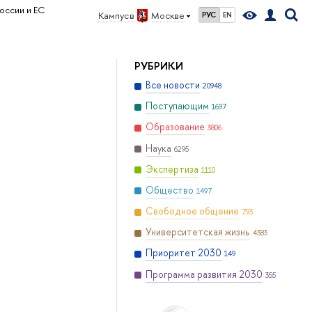
оссии и ЕС
Кампус в
Москве
РУС
EN
РУБРИКИ
Все новости
20948
Поступающим
1697
Образование
3806
Наука
6295
Экспертиза
1110
Общество
1497
Свободное общение
793
Университетская жизнь
4383
Приоритет 2030
149
Программа развития 2030
355