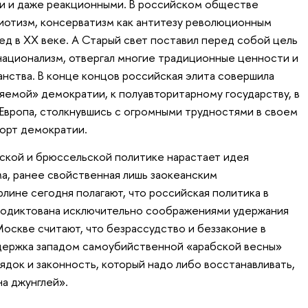
ми и даже реакционными. В российском обществе
иотизм, консерватизм как антитезу революционным
ед в XX веке. А Старый свет поставил перед собой цель
ационализм, отвергал многие традиционные ценности и
анства. В конце концов российская элита совершила
яемой» демократии, к полуавторитарному государству, в
 Европа, столкнувшись с огромными трудностями в своем
порт демократии.
ской и брюссельской политике нарастает идея
а, ранее свойственная лишь заокеанским
лине сегодня полагают, что российская политика в
родиктована исключительно соображениями удержания
оскве считают, что безрассудство и беззаконие в
ддержка западом самоубийственной «арабской весны»
док и законность, который надо либо восстанавливать,
на джунглей».