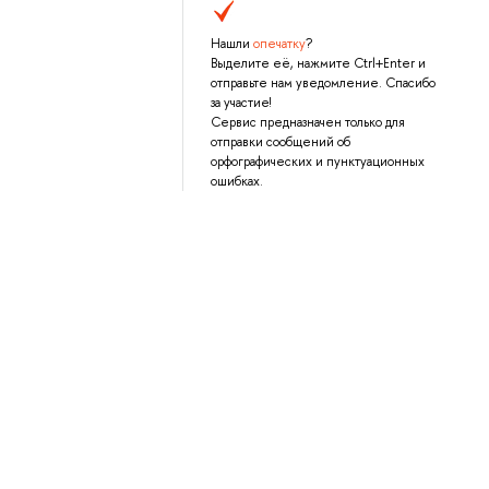
Нашли
опечатку
?
Выделите её, нажмите Ctrl+Enter и
отправьте нам уведомление. Спасибо
за участие!
Сервис предназначен только для
отправки сообщений об
орфографических и пунктуационных
ошибках.