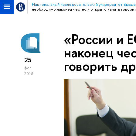
Национальный исследовательский университет Высша
необходимо наконец честно и открыто начать говорит
«России и 
наконец чес
25
говорить др
фев
2015