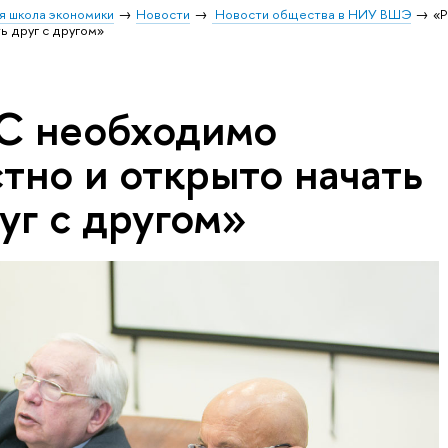
я школа экономики
Новости
Новости общества в НИУ ВШЭ
«Р
ь друг с другом»
ЕС необходимо
тно и открыто начать
уг с другом»