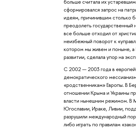
больше считала их устаревши
сформировался запрос на патр
идеям, причинившим столько б
преодолеть государственный н
все больше отходил от христи
неизбежный поворот к «управл
котором мы живем и поныне, а
развитии, сделала упор на экс
С 2002 — 2003 года в европей
демократического мессианизм
«родственникам» Европы. В Бер
отношении Крыма и Украины п
власти нынешним режимом. В М
Югославии, Ираке, Ливии, по
разрушили международный поря
либо играть по правилам «зако