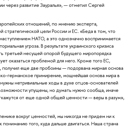
ии через развитие Зауралья», — отметил Сергей
вропейских отношений, по мнению эксперта,
й стратегической цели России и ЕС. «Беда в том, что
наступлением НАТО, а это однозначно воспринимается
ториальная угроза. В результате украинского кризиса
ать третьей несущей опорой будущего миропорядка
ует оказаться проблемой для него. Кроме того ЕС,
, получил еще две пробоины — подорвана мирная основа
ско-германское примирение, мощнейшая основа мира в
я нужны нетривиальные ходы в духе отцов-основателей
 возможности упущены, но думать нужно сообща, иначе
ткажутся от еще одной общей ценности — веры в разум»,
олемике вокруг ценностей, мы никогда не придем ни к
 к пониманию того, куда дальше двигаться. Наша страна