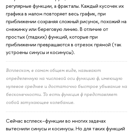
регулярные функции, а фракталы. Каждый кусочек их
графика в малом повторяет весь график, при
приближении сохраняя сложный рисунок, похожий на
снежинку или береговую линию. В отличие от
простых (гладких) функций, которые при
приближении превращаются в отрезок прямой (так
устроены синусы и косинусы).
Всплеском, в самом общем виде, называют
определенную на числовой оси функцию ф, имеющую
нулевое среднее и достаточно быстрое убы­вание на
бесконечности. То есть функция ф представляет
собой затухающее колебание.
Сейчас всплеск–функции во многих задачах
вытеснили синусы и косинусы. Но для таких функций