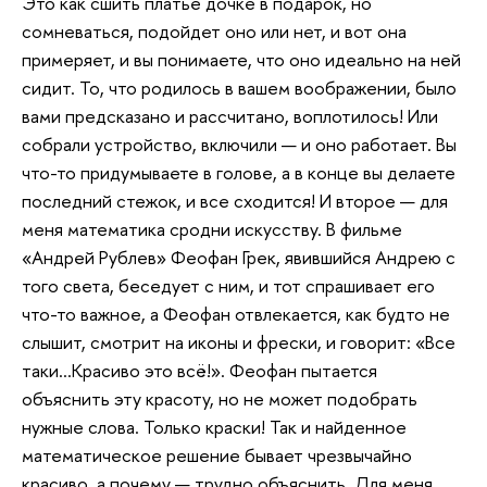
Это как сшить платье дочке в подарок, но
сомневаться, подойдет оно или нет, и вот она
примеряет, и вы понимаете, что оно идеально на ней
сидит. То, что родилось в вашем воображении, было
вами предсказано и рассчитано, воплотилось! Или
собрали устройство, включили — и оно работает. Вы
что-то придумываете в голове, а в конце вы делаете
последний стежок, и все сходится! И второе — для
меня математика сродни искусству. В фильме
«Андрей Рублев» Феофан Грек, явившийся Андрею с
того света, беседует с ним, и тот спрашивает его
что-то важное, а Феофан отвлекается, как будто не
слышит, смотрит на иконы и фрески, и говорит: «Все
таки…Красиво это всё!». Феофан пытается
объяснить эту красоту, но не может подобрать
нужные слова. Только краски! Так и найденное
математическое решение бывает чрезвычайно
красиво, а почему — трудно объяснить. Для меня