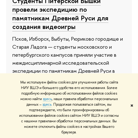
Студенты Питерской Вышки
провели экспедицию по
памятникам Древней Руси для
создания видеоигры
Псков, Изборск, Выбуты, Рюриково городище и
Старая Ладога — студенты московского и
петербургского кампусов приняли участие в
междисциплинарной исследовательской
экспедиции по памятникам Древней Руси в
рамках программы «Открываем Россию
Мы используем файлы cookies для улучшения работы сайта
заново». Историки, социологи и специалисты в
НИУ ВШЭ и большего удобства его использования. Более
подробную информацию об использовании файлов cookies
области цифровых технологий изучали эпоху
можно найти
здесь
, наши правила обработки персональных
княгини Ольги, чтобы помочь создать
данных –
здесь
. Продолжая пользоваться сайтом, вы
✖
достоверную видеоигру о событиях X века.
подтверждаете, что были проинформированы об
использовании файлов cookies сайтом НИУ ВШЭ и согласны
с нашими правилами обработки персональных данных. Вы
27 июля
можете отключить файлы cookies в настройках Вашего
браузера.