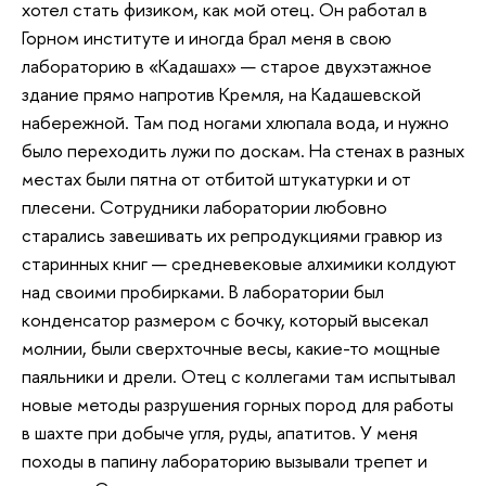
хотел стать физиком, как мой отец. Он работал в
Горном институте и иногда брал меня в свою
лабораторию в «Кадашах» — старое двухэтажное
здание прямо напротив Кремля, на Кадашевской
набережной. Там под ногами хлюпала вода, и нужно
было переходить лужи по доскам. На стенах в разных
местах были пятна от отбитой штукатурки и от
плесени. Сотрудники лаборатории любовно
старались завешивать их репродукциями гравюр из
старинных книг — средневековые алхимики колдуют
над своими пробирками. В лаборатории был
конденсатор размером с бочку, который высекал
молнии, были сверхточные весы, какие-то мощные
паяльники и дрели. Отец с коллегами там испытывал
новые методы разрушения горных пород для работы
в шахте при добыче угля, руды, апатитов. У меня
походы в папину лабораторию вызывали трепет и