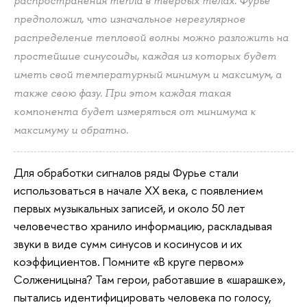
распространения тепла в твердых телах. Фурье
предположил, что изначальное нерегулярное
распределение тепловой волны можно разложить на
простейшие синусоиды, каждая из которых будет
иметь свой температурный минимум и максимум, а
также свою фазу. При этом каждая такая
компонента будет измеряться от минимума к
максимуму и обратно.
Для обработки сигналов ряды Фурье стали
использоваться в начале XX века, с появлением
первых музыкальных записей, и около 50 лет
человечество хранило информацию, раскладывая
звуки в виде сумм синусов и косинусов и их
коэффициентов. Помните «В круге первом»
Солженицына? Там герои, работавшие в «шарашке»,
пытались идентифицировать человека по голосу,