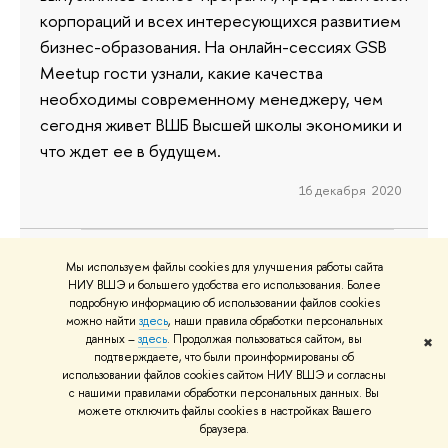
корпораций и всех интересующихся развитием
бизнес-образования. На онлайн-сессиях GSB
Meetup гости узнали, какие качества
необходимы современному менеджеру, чем
сегодня живет ВШБ Высшей школы экономики и
что ждет ее в будущем.
16 декабря 2020
Мы используем файлы cookies для улучшения работы сайта
Демократия не для всех.
НИУ ВШЭ и большего удобства его использования. Более
подробную информацию об использовании файлов cookies
Россияне принимают западные
можно найти
здесь
, наши правила обработки персональных
ценности, но видят их по-своему
данных –
здесь
. Продолжая пользоваться сайтом, вы
✖
подтверждаете, что были проинформированы об
использовании файлов cookies сайтом НИУ ВШЭ и согласны
Европа хочет жить при демократии. Больше
с нашими правилами обработки персональных данных. Вы
всего желающих в северных странах, меньше —
можете отключить файлы cookies в настройках Вашего
браузера.
в бывших социалистических, особенно в