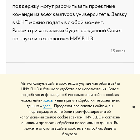
поддержку могут рассчитывать проектные
команды из всех кампусов университета. Заявку
в ФНТ можно подать в любой момент.
Рассматривать заявки будет созданный Совет
по науке и технологиям НИУ ВШЭ.
15 июля
Нейросеть НИУ ВШЭ iFORA.LLM
Мы используем файлы cookies для улучшения работы сайта
включена в Реестр российского
НИУ ВШЭ и большего удобства его использования. Более
подробную информацию об использовании файлов cookies
программного обеспечения
можно найти
здесь
, наши правила обработки персональных
данных –
здесь
. Продолжая пользоваться сайтом, вы
✖
Адаптированная большая языковая модель для
подтверждаете, что были проинформированы об
использовании файлов cookies сайтом НИУ ВШЭ и согласны
сферы науки, технологий и инноваций (далее —
с нашими правилами обработки персональных данных. Вы
iFORA.LLM, модель), разработанная экспертами
можете отключить файлы cookies в настройках Вашего
Института статистических исследований и
браузера.