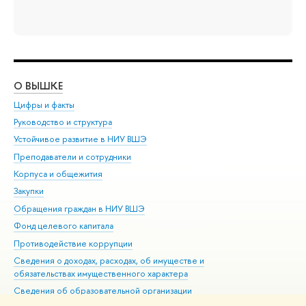
О ВЫШКЕ
ОБ
Цифры и факты
Ли
Руководство и структура
Дов
Устойчивое развитие в НИУ ВШЭ
Ол
Преподаватели и сотрудники
При
Корпуса и общежития
Вы
Закупки
При
Обращения граждан в НИУ ВШЭ
Ас
Фонд целевого капитала
До
Противодействие коррупции
Цен
Сведения о доходах, расходах, об имуществе и
Би
обязательствах имущественного характера
Об
Сведения об образовательной организации
Обр