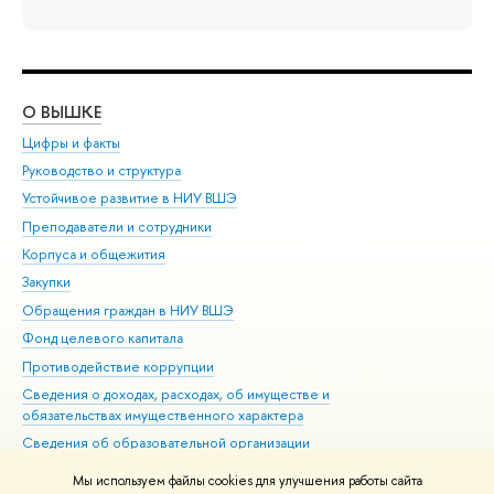
О ВЫШКЕ
ОБ
Цифры и факты
Ли
Руководство и структура
Дов
Устойчивое развитие в НИУ ВШЭ
Ол
Преподаватели и сотрудники
При
Корпуса и общежития
Вы
Закупки
При
Обращения граждан в НИУ ВШЭ
Ас
Фонд целевого капитала
До
Противодействие коррупции
Цен
Сведения о доходах, расходах, об имуществе и
Би
обязательствах имущественного характера
Об
Сведения об образовательной организации
Обр
Людям с ограниченными возможностями здоровья
Мы используем файлы cookies для улучшения работы сайта