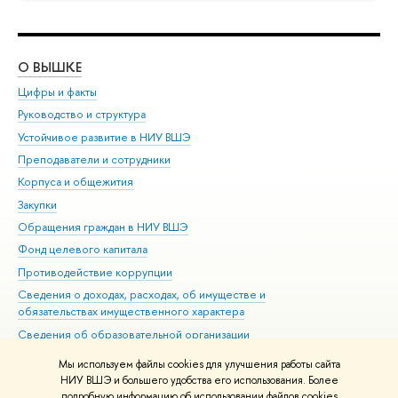
О ВЫШКЕ
ОБ
Цифры и факты
Ли
Руководство и структура
Дов
Устойчивое развитие в НИУ ВШЭ
Ол
Преподаватели и сотрудники
При
Корпуса и общежития
Вы
Закупки
При
Обращения граждан в НИУ ВШЭ
Ас
Фонд целевого капитала
До
Противодействие коррупции
Цен
Сведения о доходах, расходах, об имуществе и
Би
обязательствах имущественного характера
Об
Сведения об образовательной организации
Обр
Людям с ограниченными возможностями здоровья
Мы используем файлы cookies для улучшения работы сайта
Единая платежная страница
НИУ ВШЭ и большего удобства его использования. Более
подробную информацию об использовании файлов cookies