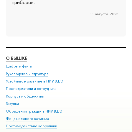
приборов.
11 августа 2025
О ВЫШКЕ
ОБ
Цифры и факты
Ли
Руководство и структура
Дов
Устойчивое развитие в НИУ ВШЭ
Ол
Преподаватели и сотрудники
При
Корпуса и общежития
Вы
Закупки
При
Обращения граждан в НИУ ВШЭ
Ас
Фонд целевого капитала
До
Противодействие коррупции
Цен