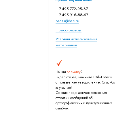
+ 7 495 772-95-67
+ 7 495 916-88-67
press@hse.ru
Пресс-релизы
Условия использования
материалов
Нашли
опечатку
?
Выделите её, нажмите Ctrl+Enter и
отправьте нам уведомление. Спасибо
за участие!
Сервис предназначен только для
отправки сообщений об
орфографических и пунктуационных
ошибках.