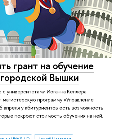
ить грант на обучение
егородской Вышки
 с университетами Иоганна Кеплера
ет магистерскую программу «Управление
16 апреля у абитуриентов есть возможность
оторые покроют стоимость обучения на ней.
мпусы НИУ ВШЭ
Нижний Новгород