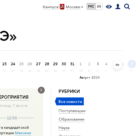
Кампус в
Москве
РУС
EN
ШЭ»
23
24
25
26
27
28
29
30
31
1
2
3
4
5
6
7
чт
пт
сб
вс
пн
вт
ср
чт
пт
сб
вс
пн
вт
ср
чт
пт
Август 2026
2
РУБРИКИ
ЕРОПРИЯТИЯ
Все новости
ятница, 7 августа
Поступающим
12:00
Образование
та кандидатской
Наука
ертации
Максима
Экспертиза