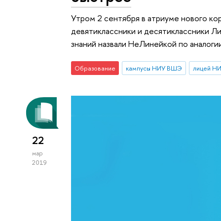
Утром 2 сентября в атриуме нового ко
девятиклассники и десятиклассники Л
знаний назвали НеЛинейкой по аналог
Образование
кампусы НИУ ВШЭ
лицей Н
22
мар
2019