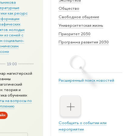
льникова
ературные
Общество
ики как ресурс
Свободное общение
сформации
рафических
Университетская жизнь
ктов молодых
Приоритет 2030
н из семей с
им социально-
Программа развития 2030
омическим
усом»
19:00
нар магистерской
раммы
Расширенный поиск новостей
агогический
н: теория и
тика обучения»:
ты на вопросы по
уплению
айн
Сообщить о событии или
мероприятии