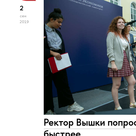
2
сен
2019
Ректор Вышки попро
быстрее