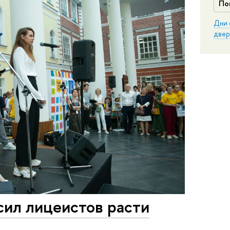
По
Дни 
двер
сил лицеистов расти