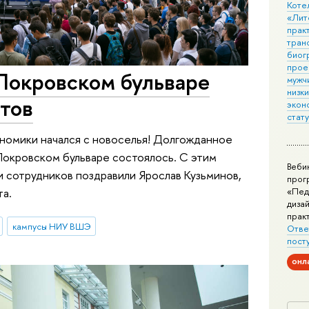
Коте
«Лит
практ
тран
биог
прое
Покровском бульваре
мужчи
низк
нтов
экон
стат
ономики начался с новоселья! Долгожданное
Покровском бульваре состоялось. С этим
Веби
 сотрудников поздравили Ярослав Кузьминов,
прог
та.
«Пед
дизай
прак
кампусы НИУ ВШЭ
Отве
пост
онл