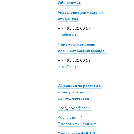
Общежития
Управление размещения
студентов
+ 7 495 531 00 67
sho@hse.ru
Приемная комиссия
для иностранных граждан
+ 7 495 531 00 59
inter@hse.ru
Дирекция по развитию
международного
сотрудничества
inter_coop@hse.ru
Карта зданий
Проложить маршрут
Пресс-служба ВШЭ