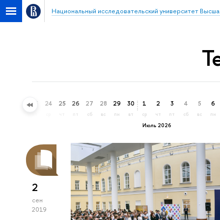
Национальный исследовательский университет Высша
Т
21
22
23
24
25
26
27
28
29
30
1
2
3
4
5
6
вс
пн
вт
ср
чт
пт
сб
вс
пн
вт
ср
чт
пт
сб
вс
пн
Июль 2026
2
сен
2019