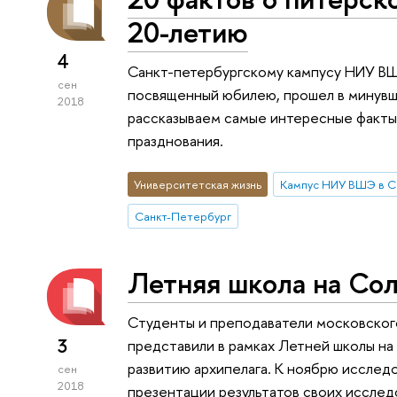
20-летию
4
Санкт-петербургскому кампусу НИУ ВШ
сен
посвященный юбилею, прошел в минувш
2018
рассказываем самые интересные факты
празднования.
Университетская жизнь
Кампус НИУ ВШЭ в С
Санкт-Петербург
Летняя школа на Со
Студенты и преподаватели московског
3
представили в рамках Летней школы н
развитию архипелага. К ноябрю исслед
сен
2018
презентации результатов своих исслед