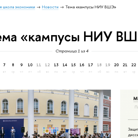
я школа экономики
Новости
Тема «кампусы НИУ ВШЭ»
ема «кампусы НИУ В
Страница 1 из 4
7
8
9
10
11
12
13
14
15
16
17
18
19
20
21
22
вт
ср
чт
пт
сб
вс
пн
вт
ср
чт
пт
сб
вс
пн
вт
ср
М
П
Защи
дисс