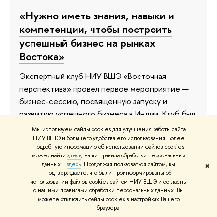
«Нужно иметь знания, навыки и
компетенции, чтобы построить
успешный бизнес на рынках
Востока»
Экспертный клуб НИУ ВШЭ «Восточная
перспектива» провел первое мероприятие —
бизнес-сессию, посвященную запуску и
развитию успешного бизнеса в Индии. Клуб был
создан экспертами Вышки для обсуждения
Мы используем файлы cookies для улучшения работы сайта
инструментов, трендов и инсайтов по
НИУ ВШЭ и большего удобства его использования. Более
подробную информацию об использовании файлов cookies
сотрудничеству России со странами Юго-
можно найти
здесь
, наши правила обработки персональных
Восточной Азии, Ближнего и Среднего Востока,
данных –
здесь
. Продолжая пользоваться сайтом, вы
✖
подтверждаете, что были проинформированы об
Северной Африки. Перед участниками
использовании файлов cookies сайтом НИУ ВШЭ и согласны
выступили эксперты, имеющие многолетний
с нашими правилами обработки персональных данных. Вы
можете отключить файлы cookies в настройках Вашего
успешный опыт работы на индийском рынке в
браузера.
интересах крупнейших мировых корпораций.