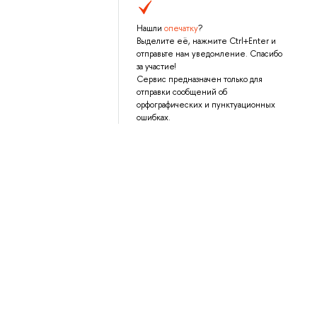
Нашли
опечатку
?
Выделите её, нажмите Ctrl+Enter и
отправьте нам уведомление. Спасибо
за участие!
Сервис предназначен только для
отправки сообщений об
орфографических и пунктуационных
ошибках.