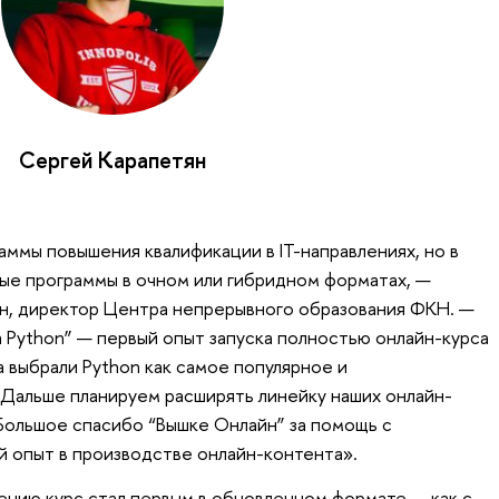
Сергей Карапетян
аммы повышения квалификации в IT-направлениях, но в
ые программы в очном или гибридном форматах, —
ян, директор Центра непрерывного образования ФКН. —
 Python” — первый опыт запуска полностью онлайн-курса
 выбрали Python как самое популярное и
Дальше планируем расширять линейку наших онлайн-
 Большое спасибо “Вышке Онлайн” за помощь с
й опыт в производстве онлайн-контента».
нию курс стал первым в обновленном формате — как с