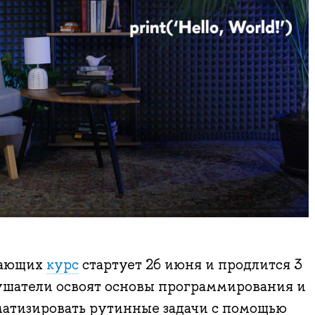
нающих
курс
стартует 26 июня и продлится 3
лушатели освоят основы программирования и
матизировать рутинные задачи с помощью