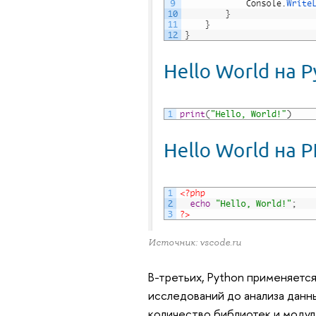
Источник: vscode.ru
В-третьих, Python применяется
исследований до анализа данны
количество библиотек и модул