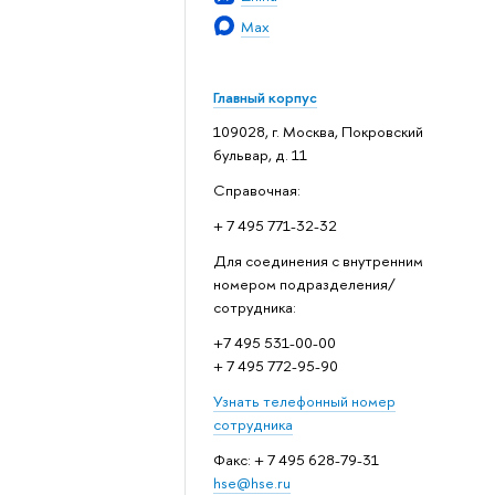
Max
Главный корпус
109028, г. Москва, Покровский
бульвар, д. 11
Справочная:
+ 7 495 771-32-32
Для соединения с внутренним
номером подразделения/
сотрудника:
+7 495 531-00-00
+ 7 495 772-95-90
Узнать телефонный номер
сотрудника
Факс: + 7 495 628-79-31
hse@hse.ru