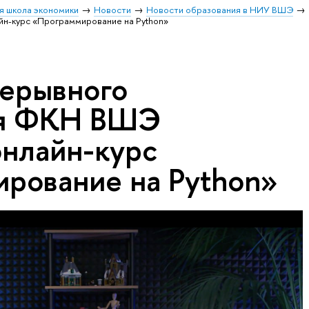
я школа экономики
Новости
Новости образования в НИУ ВШЭ
н-курс «Программирование на Python»
ерывного
ия ФКН ВШЭ
онлайн-курс
рование на Python»