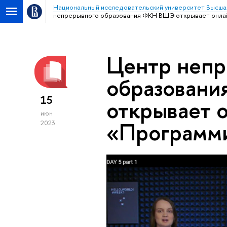
Национальный исследовательский университет Высша
непрерывного образования ФКН ВШЭ открывает онлай
Центр непр
образован
15
открывает 
июн
«Программи
2023