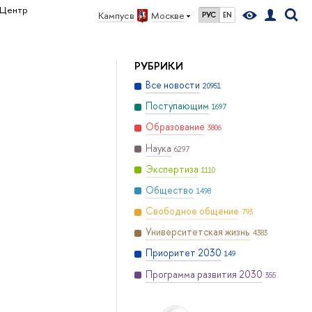
Центр
Кампус в
Москве
РУС
EN
РУБРИКИ
Все новости
20951
Поступающим
1697
Образование
3806
Наука
6297
Экспертиза
1110
Общество
1498
Свободное общение
793
Университетская жизнь
4383
Приоритет 2030
149
Программа развития 2030
355