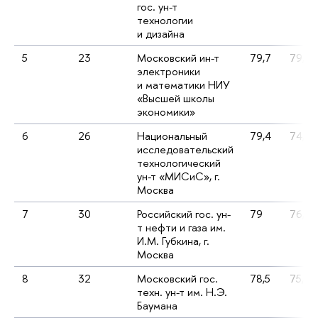
гос. ун-т
технологии
и дизайна
5
23
Московский ин-т
79,7
79,8
электроники
и математики НИУ
«Высшей школы
экономики»
6
26
Национальный
79,4
74,8
исследовательский
технологический
ун-т «МИСиС», г.
Москва
7
30
Российский гос. ун-
79
76,4
т нефти и газа им.
И.М. Губкина, г.
Москва
8
32
Московский гос.
78,5
75,5
техн. ун-т им. Н.Э.
Баумана