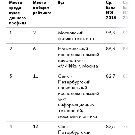
Место
Место
Вуз
Ср.
Ср.
среди
в общем
балл
балл
вузов
рейтинге
ЕГЭ
ЕГЭ
данного
2015
2014
профиля
1
2
Московский
93,8
92,7
физико-техн. ин-т
2
6
Национальный
86,3
84,8
исследовательский
ядерный ун-т
«МИФИ», г. Москва
3
11
Санкт-
82,7
83
Петербургский
национальный
исследовательский
ун-т
информационных
технологий,
механики и оптики
4
13
Санкт-
82,5
78
Петербургский