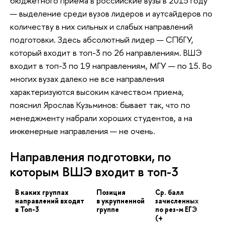
бюджетного приема в российские вузы в 2015 году
— выделение среди вузов лидеров и аутсайдеров по
количеству в них сильных и слабых направлений
подготовки. Здесь абсолютный лидер — СПбГУ,
который входит в топ-3 по 26 направлениям. ВШЭ
входит в топ-3 по 19 направлениям, МГУ — по 15. Во
многих вузах далеко не все направления
характеризуются высоким качеством приема,
пояснил Ярослав Кузьминов: бывает так, что по
менеджменту набрали хороших студентов, а на
инженерные направления — не очень.
Направления подготовки, по
которым ВШЭ входит в топ-3
В каких группах
Позиция
Ср. балл
За
направлений входят
в укрупненной
зачисленных
на
в Топ-3
группе
по рез-м ЕГЭ
(ч
(+