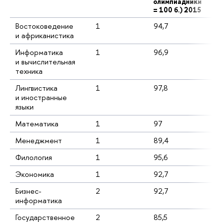
олимпиадники
= 100 б.) 2015
Востоковедение
1
94,7
49
и африканистика
Информатика
1
96,9
87
и вычислительная
техника
Лингвистика
1
97,8
74
и иностранные
языки
Математика
1
97
19
Менеджмент
1
89,4
14
Филология
1
95,6
41
Экономика
1
92,7
38
Бизнес-
2
92,7
10
информатика
Государственное
2
85,5
80