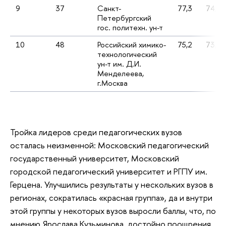
9
37
Санкт-
77,3
74,4
Петербургский
гос. политехн. ун-т
10
48
Российский химико-
75,2
73,6
технологический
ун-т им. Д.И.
Менделеева,
г.Москва
Тройка лидеров среди педагогических вузов
осталась неизменной: Московский педагогический
государственный университет, Московский
городской педагогический университет и РГПУ им.
Герцена. Улучшились результаты у нескольких вузов в
регионах, сократилась «красная группа», да и внутри
этой группы у некоторых вузов выросли баллы, что, по
мнению Ярослава Кузьминова, достойно поощрения.