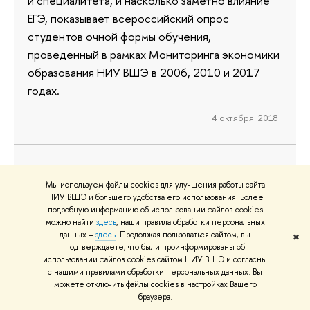
и специалитета, и насколько заметно влияние
ЕГЭ, показывает всероссийский опрос
студентов очной формы обучения,
проведенный в рамках Мониторинга экономики
образования НИУ ВШЭ в 2006, 2010 и 2017
годах.
4 октября 2018
В 2018 году вузы набрали более
Мы используем файлы cookies для улучшения работы сайта
НИУ ВШЭ и большего удобства его использования. Более
сильных абитуриентов
подробную информацию об использовании файлов cookies
можно найти
здесь
, наши правила обработки персональных
Высокое качество приема демонстрируют все
данных –
здесь
. Продолжая пользоваться сайтом, вы
✖
больше вузов, отличники предпочитают
подтверждаете, что были проинформированы об
использовании файлов cookies сайтом НИУ ВШЭ и согласны
оставаться в регионах, практически все
с нашими правилами обработки персональных данных. Вы
направления подготовки стали
можете отключить файлы cookies в настройках Вашего
браузера.
привлекательнее для абитуриентов — таковы