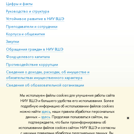
Цифры и факты
Ли
Руководство и структура
Дов
Устойчивое развитие в НИУ ВШЭ
Ол
Преподаватели и сотрудники
При
Корпуса и общежития
Вы
Закупки
При
Обращения граждан в НИУ ВШЭ
Ас
Фонд целевого капитала
До
Противодействие коррупции
Цен
Сведения о доходах, расходах, об имуществе и
Би
обязательствах имущественного характера
Об
Сведения об образовательной организации
Обр
Людям с ограниченными возможностями здоровья
Мы используем файлы cookies для улучшения работы сайта
Единая платежная страница
НИУ ВШЭ и большего удобства его использования. Более
подробную информацию об использовании файлов cookies
Работа в Вышке
можно найти
здесь
, наши правила обработки персональных
данных –
здесь
. Продолжая пользоваться сайтом, вы
✖
Редактору
подтверждаете, что были проинформированы об
© НИУ ВШЭ 1993–2026
Адреса и контакты
Условия использования
использовании файлов cookies сайтом НИУ ВШЭ и согласны
с нашими правилами обработки персональных данных. Вы
материалов
Политика конфиденциальности
Карта сайта