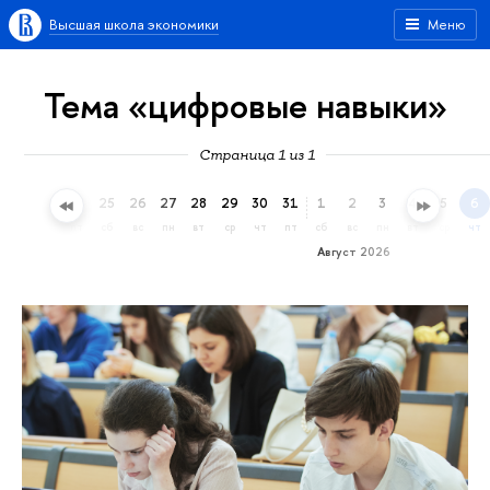
Высшая школа экономики
Меню
Тема «цифровые навыки»
Страница 1 из 1
22
23
24
25
26
27
28
29
30
31
1
2
3
4
5
6
ср
чт
пт
сб
вс
пн
вт
ср
чт
пт
сб
вс
пн
вт
ср
чт
Август 2026