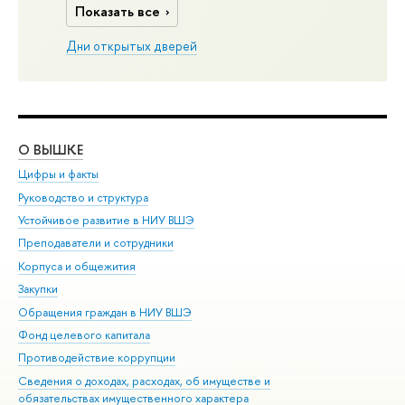
Показать все
Дни открытых дверей
О ВЫШКЕ
ОБ
Цифры и факты
Ли
Руководство и структура
Дов
Устойчивое развитие в НИУ ВШЭ
Ол
Преподаватели и сотрудники
При
Корпуса и общежития
Вы
Закупки
При
Обращения граждан в НИУ ВШЭ
Ас
Фонд целевого капитала
До
Противодействие коррупции
Цен
Сведения о доходах, расходах, об имуществе и
Би
обязательствах имущественного характера
Об