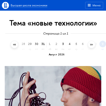
Высшая школа экономики
Меню
Тема «новые технологии»
Страница 1 из 1
25
26
27
28
29
30
31
1
2
3
4
5
6
7
8
9
сб
вс
пн
вт
ср
чт
пт
сб
вс
пн
вт
ср
чт
пт
сб
вс
Август 2026