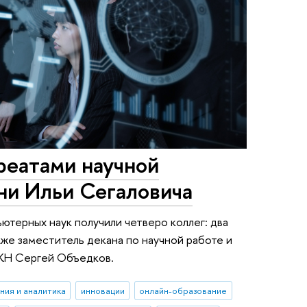
реатами научной
ни Ильи Сегаловича
ютерных наук получили четверо коллег: два
кже заместитель декана по научной работе и
КН Сергей Объедков.
ния и аналитика
инновации
онлайн-образование