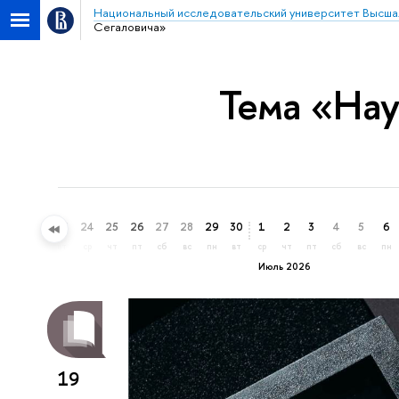
Национальный исследовательский университет Высша
Сегаловича»
Тема «Нау
21
22
23
24
25
26
27
28
29
30
1
2
3
4
5
6
вс
пн
вт
ср
чт
пт
сб
вс
пн
вт
ср
чт
пт
сб
вс
пн
Июль 2026
19