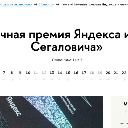
я школа экономики
Новости
Тема «Научная премия Яндекса имен
чная премия Яндекса 
Сегаловича»
Страница 1 из 1
7
8
9
10
11
12
13
14
15
16
17
18
19
20
21
22
вт
ср
чт
пт
сб
вс
пн
вт
ср
чт
пт
сб
вс
пн
вт
ср
М
П