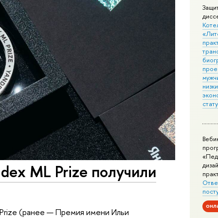
Защи
дисс
Коте
«Лит
практ
тран
биог
прое
мужчи
низк
экон
стат
Веби
прог
«Пед
дизай
dex ML Prize получили
прак
Отве
пост
онл
Prize (ранее — Премия имени Ильи