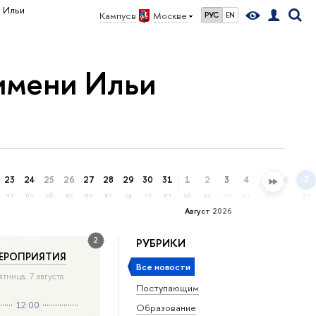
и Ильи
Кампус в
Москве
РУС
EN
имени Ильи
23
24
25
26
27
28
29
30
31
1
2
3
4
5
6
7
чт
пт
сб
вс
пн
вт
ср
чт
пт
сб
вс
пн
вт
ср
чт
пт
Август 2026
2
РУБРИКИ
ЕРОПРИЯТИЯ
Все новости
ятница, 7 августа
Поступающим
12:00
Образование