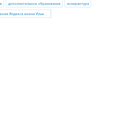
е
дополнительное образование
аспирантура
Научная премия Яндекса имени Ильи Сегаловича