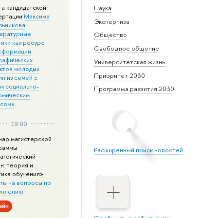
та кандидатской
Наука
ертации
Максима
Экспертиза
льникова
ературные
Общество
ики как ресурс
Свободное общение
сформации
рафических
Университетская жизнь
ктов молодых
Приоритет 2030
н из семей с
им социально-
Программа развития 2030
омическим
усом»
19:00
нар магистерской
раммы
Расширенный поиск новостей
агогический
н: теория и
тика обучения»:
ты на вопросы по
уплению
айн
Сообщить о событии или