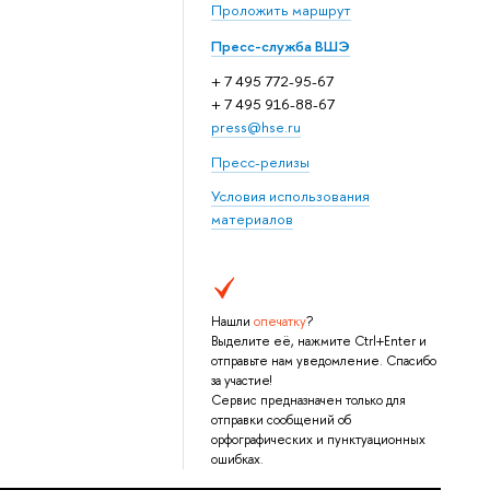
Проложить маршрут
Пресс-служба ВШЭ
+ 7 495 772-95-67
+ 7 495 916-88-67
press@hse.ru
Пресс-релизы
Условия использования
материалов
Нашли
опечатку
?
Выделите её, нажмите Ctrl+Enter и
отправьте нам уведомление. Спасибо
за участие!
Сервис предназначен только для
отправки сообщений об
орфографических и пунктуационных
ошибках.