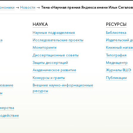
кономики
→
Новости
→
Тема «Научная премия Яндекса имени Ильи Сегалов
НАУКА
РЕСУРСЫ
Научные подразделения
Библиотека
ка
Исследовательские проекты
Издательский 
Мониторинги
Книжный магаз
Диссертационные советы
Типография
Защиты диссертаций
Медиацентр
Академическое развитие
Журналы ВШЭ
Конкурсы и гранты
Публикации
зование
Внешние научно-информационные
ресурсы
ры
Э
нерства
модействие