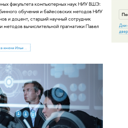
ченых факультета компьютерных наук НИУ ВШЭ:
убинного обучения и байесовских методов НИУ
По
нов и доцент, старший научный сотрудник
Дни 
и методов вычислительной прагматики Павел
двер
Научная премия Яндекса имени Ильи Сегаловича