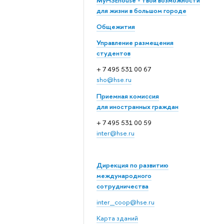
MyHSEhouse - твои возможности
для жизни в большом городе
Общежития
Управление размещения
студентов
+ 7 495 531 00 67
sho@hse.ru
Приемная комиссия
для иностранных граждан
+ 7 495 531 00 59
inter@hse.ru
Дирекция по развитию
международного
сотрудничества
inter_coop@hse.ru
Карта зданий