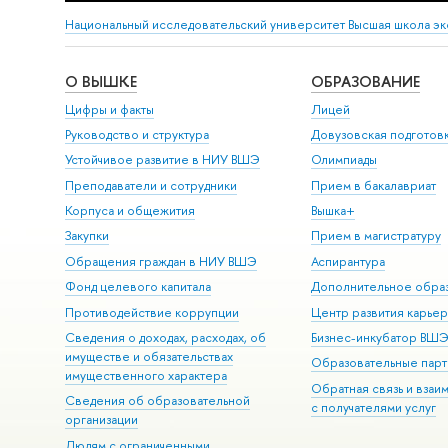
Национальный исследовательский университет Высшая школа э
О ВЫШКЕ
ОБРАЗОВАНИЕ
Цифры и факты
Лицей
Руководство и структура
Довузовская подготов
Устойчивое развитие в НИУ ВШЭ
Олимпиады
Преподаватели и сотрудники
Прием в бакалавриат
Корпуса и общежития
Вышка+
Закупки
Прием в магистратуру
Обращения граждан в НИУ ВШЭ
Аспирантура
Фонд целевого капитала
Дополнительное обра
Противодействие коррупции
Центр развития карье
Сведения о доходах, расходах, об
Бизнес-инкубатор ВШ
имуществе и обязательствах
Образовательные парт
имущественного характера
Обратная связь и взаи
Сведения об образовательной
с получателями услуг
организации
Людям с ограниченными