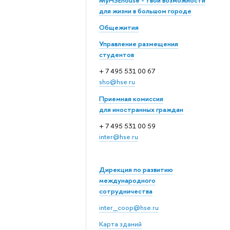
MyHSEhouse - твои возможности
для жизни в большом городе
Общежития
Управление размещения
студентов
+ 7 495 531 00 67
sho@hse.ru
Приемная комиссия
для иностранных граждан
+ 7 495 531 00 59
inter@hse.ru
Дирекция по развитию
международного
сотрудничества
inter_coop@hse.ru
Карта зданий