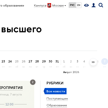
го образования»
Кампус в
Москве
РУС
EN
 высшего
23
24
25
26
27
28
29
30
31
1
2
3
4
5
6
7
чт
пт
сб
вс
пн
вт
ср
чт
пт
сб
вс
пн
вт
ср
чт
пт
Август 2026
2
РУБРИКИ
ЕРОПРИЯТИЯ
Все новости
ятница, 7 августа
Поступающим
12:00
Образование