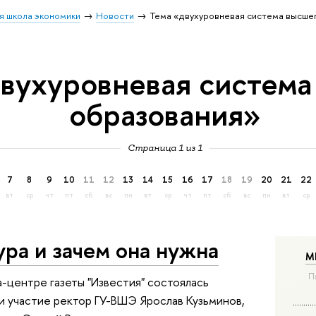
я школа экономики
Новости
Тема «двухуровневая система высше
двухуровневая система
образования»
Страница 1 из 1
7
8
9
10
11
12
13
14
15
16
17
18
19
20
21
22
вт
ср
чт
пт
сб
вс
пн
вт
ср
чт
пт
сб
вс
пн
вт
ср
ура и зачем она нужна
М
П
а-центре газеты "Известия" состоялась
и участие ректор ГУ-ВШЭ Ярослав Кузьминов,