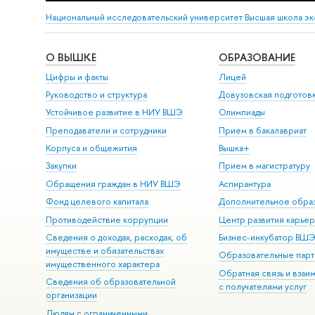
Национальный исследовательский университет Высшая школа э
О ВЫШКЕ
ОБРАЗОВАНИЕ
Цифры и факты
Лицей
Руководство и структура
Довузовская подготов
Устойчивое развитие в НИУ ВШЭ
Олимпиады
Преподаватели и сотрудники
Прием в бакалавриат
Корпуса и общежития
Вышка+
Закупки
Прием в магистратуру
Обращения граждан в НИУ ВШЭ
Аспирантура
Фонд целевого капитала
Дополнительное обра
Противодействие коррупции
Центр развития карье
Сведения о доходах, расходах, об
Бизнес-инкубатор ВШ
имуществе и обязательствах
Образовательные парт
имущественного характера
Обратная связь и взаи
Сведения об образовательной
с получателями услуг
организации
Людям с ограниченными