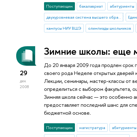
Поступающим
бакалавриат
абитуриенты
двухуровневая система высшего образования
Един
кампусы НИУ ВШЭ
олимпиады школьников
Зимние школы: еще 
До 20 января 2009 года продлен срок 
29
своего рода Неделе открытых дверей 
Лекции, семинары, мастер-классы от 
дек
2008
определиться с выбором факультета, о
Зимняя школа сейчас — это особенно а
предоставляет последний шанс для спе
бюджетной основе.
Поступающим
магистратура
абитуриенты