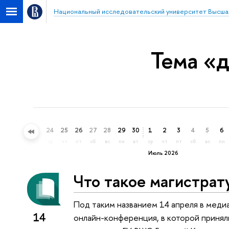
Национальный исследовательский университет Высша
Тема «
21
22
23
24
25
26
27
28
29
30
1
2
3
4
5
6
вс
пн
вт
ср
чт
пт
сб
вс
пн
вт
ср
чт
пт
сб
вс
пн
Июль 2026
Что такое магистрат
Под таким названием 14 апреля в меди
14
онлайн-конференция, в которой принял