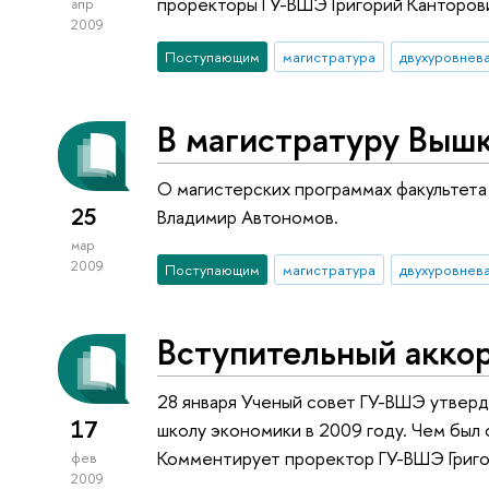
проректоры ГУ-ВШЭ Григорий Канторов
апр
2009
Поступающим
магистратура
В магистратуру Вышк
О магистерских программах факультета
25
Владимир Автономов.
мар
2009
Поступающим
магистратура
Вступительный акко
28 января Ученый совет ГУ-ВШЭ утверд
17
школу экономики в 2009 году. Чем был
Комментирует проректор ГУ-ВШЭ Григо
фев
2009