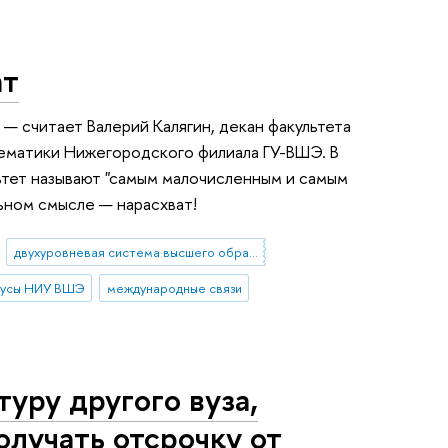
ат
 — считает Валерий Калягин, декан факультета
ематики Нижегородского филиала ГУ-ВШЭ. В
тет называют "самым малочисленным и самым
льном смысле — нарасхват!
двухуровневая система высшего образования
пусы НИУ ВШЭ
международные связи
туру другого вуза,
лучать отсрочку от