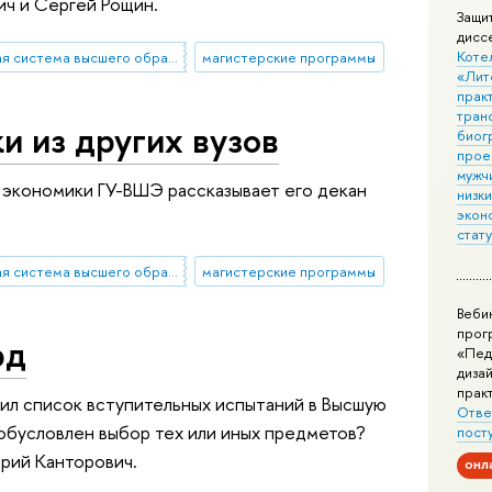
ич и Сергей Рощин.
Защи
дисс
Коте
двухуровневая система высшего образования
магистерские программы
«Лит
практ
тран
и из других вузов
биог
прое
мужчи
 экономики ГУ-ВШЭ рассказывает его декан
низк
экон
стат
двухуровневая система высшего образования
магистерские программы
Веби
прог
рд
«Пед
дизай
прак
ил список вступительных испытаний в Высшую
Отве
 обусловлен выбор тех или иных предметов?
пост
рий Канторович.
онл