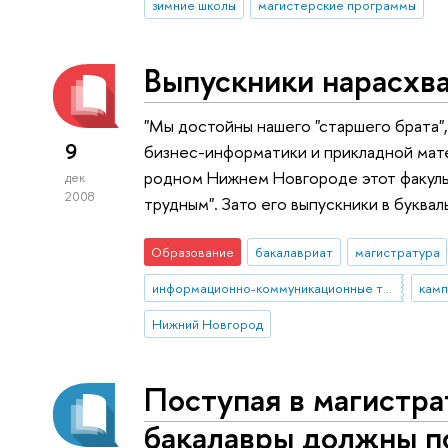
зимние школы
магистерские программы
Выпускники нарасхв
"Мы достойны нашего "старшего брата",
9
бизнес-информатики и прикладной мат
родном Нижнем Новгороде этот факуль
дек
2008
трудным". Зато его выпускники в буква
Образование
бакалавриат
магистратура
информационно-коммуникационные технологии
кам
Нижний Новгород
Поступая в магистра
бакалавры должны по