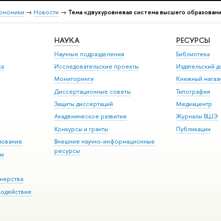
кономики
→
Новости
→
Тема «двухуровневая система высшего образован
НАУКА
РЕСУРСЫ
Научные подразделения
Библиотека
ка
Исследовательские проекты
Издательский 
Мониторинги
Книжный магаз
Диссертационные советы
Типография
Защиты диссертаций
Медиацентр
Академическое развитие
Журналы ВШЭ
Конкурсы и гранты
Публикации
зование
Внешние научно-информационные
ресурсы
ры
Э
нерства
модействие