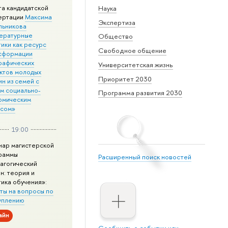
та кандидатской
Наука
ертации
Максима
Экспертиза
льникова
ературные
Общество
ики как ресурс
Свободное общение
сформации
рафических
Университетская жизнь
ктов молодых
Приоритет 2030
н из семей с
им социально-
Программа развития 2030
омическим
усом»
19:00
нар магистерской
раммы
Расширенный поиск новостей
агогический
н: теория и
тика обучения»:
ты на вопросы по
уплению
айн
Сообщить о событии или