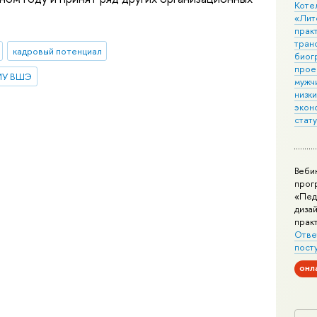
Коте
«Лит
практ
тран
кадровый потенциал
биог
прое
ИУ ВШЭ
мужчи
низк
экон
стат
Веби
прог
«Пед
дизай
прак
Отве
пост
онл