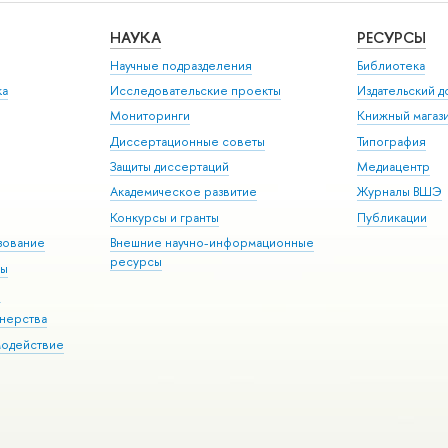
НАУКА
РЕСУРСЫ
Научные подразделения
Библиотека
ка
Исследовательские проекты
Издательский 
Мониторинги
Книжный магаз
Диссертационные советы
Типография
Защиты диссертаций
Медиацентр
Академическое развитие
Журналы ВШЭ
Конкурсы и гранты
Публикации
зование
Внешние научно-информационные
ресурсы
ры
Э
нерства
модействие