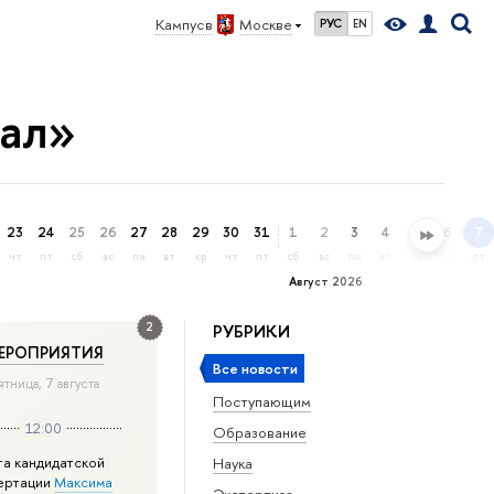
Кампус в
Москве
РУС
EN
иал»
23
24
25
26
27
28
29
30
31
1
2
3
4
5
6
7
чт
пт
сб
вс
пн
вт
ср
чт
пт
сб
вс
пн
вт
ср
чт
пт
Август 2026
2
РУБРИКИ
ЕРОПРИЯТИЯ
Все новости
ятница, 7 августа
Поступающим
12:00
Образование
та кандидатской
Наука
ертации
Максима
Экспертиза