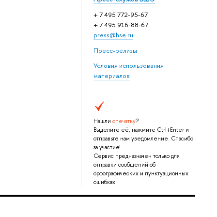
+ 7 495 772-95-67
+ 7 495 916-88-67
press@hse.ru
Пресс-релизы
Условия использования
материалов
Нашли
опечатку
?
Выделите её, нажмите Ctrl+Enter и
отправьте нам уведомление. Спасибо
за участие!
Сервис предназначен только для
отправки сообщений об
орфографических и пунктуационных
ошибках.