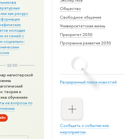
льникова
ературные
Общество
ики как ресурс
Свободное общение
сформации
рафических
Университетская жизнь
ктов молодых
Приоритет 2030
н из семей с
им социально-
Программа развития 2030
омическим
усом»
19:00
нар магистерской
раммы
Расширенный поиск новостей
агогический
н: теория и
тика обучения»:
ты на вопросы по
уплению
айн
Сообщить о событии или
мероприятии