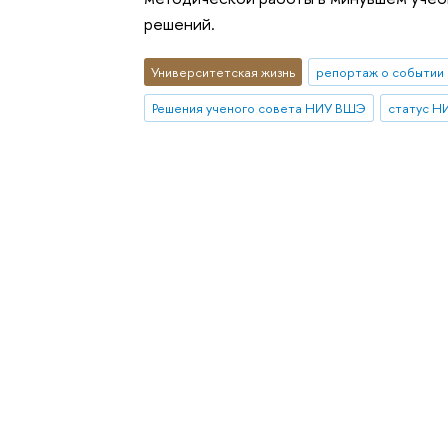
решений.
Университетская жизнь
репортаж о событии
Решения ученого совета НИУ ВШЭ
статус Н