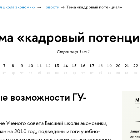
я школа экономики
Новости
Тема «кадровый потенциал»
ма «кадровый потенц
Страница 1 из 1
7
8
9
10
11
12
13
14
15
16
17
18
19
20
21
22
вт
ср
чт
пт
сб
вс
пн
вт
ср
чт
пт
сб
вс
пн
вт
ср
ые возможности ГУ-
М
П
ие Ученого совета Высшей школы экономики,
ан на 2010 год, подведены итоги учебно-
Защи
дисс
ом году и принят ряд других организационных