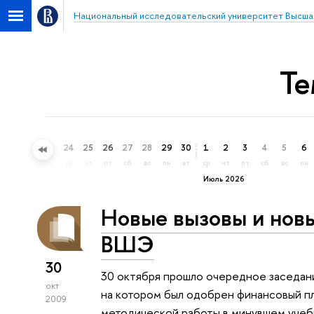
Национальный исследовательский университет Высша
Те
21
22
23
24
25
26
27
28
29
30
1
2
3
4
5
6
вс
пн
вт
ср
чт
пт
сб
вс
пн
вт
ср
чт
пт
сб
вс
пн
Июль 2026
Новые вызовы и нов
ВШЭ
30
30 октября прошло очередное заседан
окт
на котором был одобрен финансовый пл
2009
методической работы в минувшем учебн