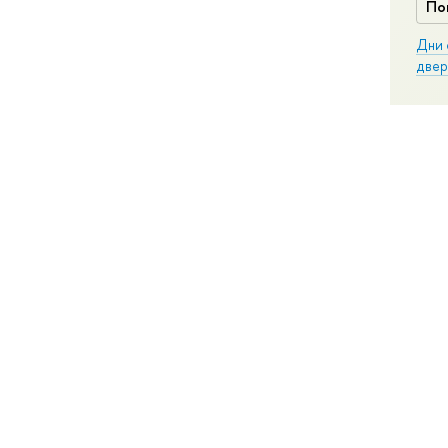
По
Дни 
двер