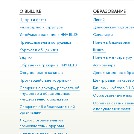
О ВЫШКЕ
ОБРАЗОВАНИЕ
Цифры и факты
Лицей
Руководство и структура
Довузовская подготов
Устойчивое развитие в НИУ ВШЭ
Олимпиады
Преподаватели и сотрудники
Прием в бакалавриат
Корпуса и общежития
Вышка+
Закупки
Прием в магистратуру
Обращения граждан в НИУ ВШЭ
Аспирантура
Фонд целевого капитала
Дополнительное обра
Противодействие коррупции
Центр развития карье
Сведения о доходах, расходах, об
Бизнес-инкубатор ВШ
имуществе и обязательствах
Образовательные парт
имущественного характера
Обратная связь и взаи
Сведения об образовательной
с получателями услуг
организации
Людям с ограниченными
возможностями здоровья
Единая платежная страница