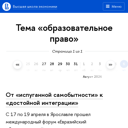
Высшая школа экономики
Меню
Тема «образовательное
право»
Страница 1 из 1
22
23
24
25
26
27
28
29
30
31
1
2
3
4
5
6
ср
чт
пт
сб
вс
пн
вт
ср
чт
пт
сб
вс
пн
вт
ср
чт
Август 2026
От «испуганной самобытности» к
«достойной интеграции»
С 17 по 19 апреля в Ярославле прошел
международный форум «Евразийский