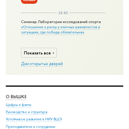
19:40
Семинар Лаборатории исследований спорта
«Отношение к риску у элитных шахматистов в
ситуациях, где победа обязательна»
Показать все
Дни открытых дверей
О ВЫШКЕ
ОБ
Цифры и факты
Ли
Руководство и структура
Дов
Устойчивое развитие в НИУ ВШЭ
Ол
Преподаватели и сотрудники
При