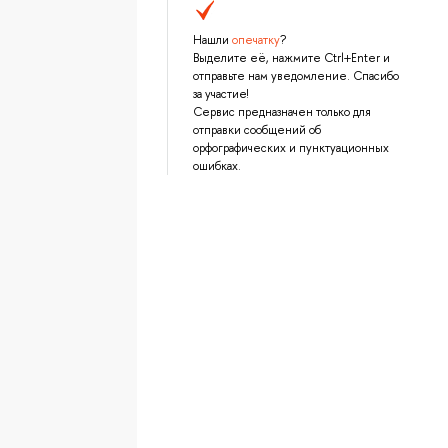
Нашли
опечатку
?
Выделите её, нажмите Ctrl+Enter и
отправьте нам уведомление. Спасибо
за участие!
Сервис предназначен только для
отправки сообщений об
орфографических и пунктуационных
ошибках.