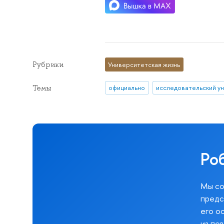
Рубрики
Университетская жизнь
Темы
официально
Ро
Мы со
предс
его о
из по