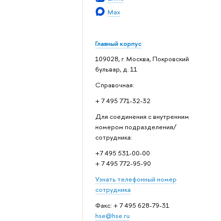
Max
Главный корпус
109028, г. Москва, Покровский
бульвар, д. 11
Справочная:
+ 7 495 771-32-32
Для соединения с внутренним
номером подразделения/
сотрудника:
+7 495 531-00-00
+ 7 495 772-95-90
Узнать телефонный номер
сотрудника
Факс: + 7 495 628-79-31
hse@hse.ru