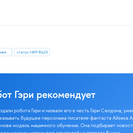
исследовательский университет
статус НИУ ВШЭ
бот Гэри рекомендует
здали робота Гэри и назвали его в честь Гэри Селдона, ум
казывать будущее персонажа писателя-фантаста Айзека А
снове модель машинного обучения. Она подбирает новост
веденческих метрик пользователей на портале Вышки.