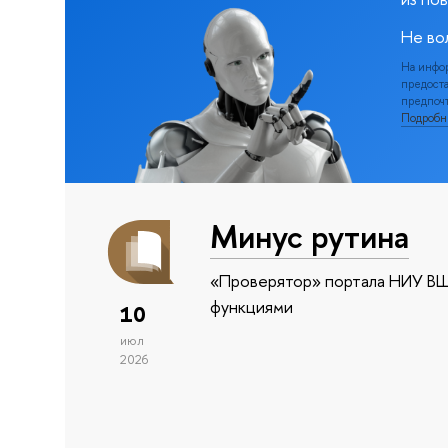
Не во
На инфо
предоста
предпочт
Подроб
Минус рутина
«Проверятор» портала НИУ ВШ
функциями
10
июл
2026