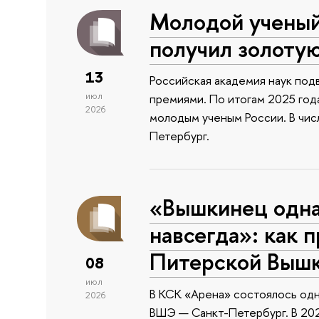
Молодой учены
получил золоту
13
Российская академия наук подв
июл
премиями. По итогам 2025 года
2026
молодым ученым России. В чи
Петербург.
«Вышкинец одн
навсегда»: как 
Питерской Выш
08
июл
В КСК «Арена» состоялось одн
2026
ВШЭ — Санкт-Петербург. В 202