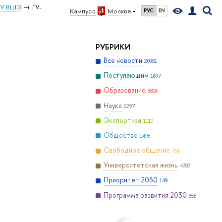
ИУ ВШЭ
ГУ-
Кампус в
Москве
РУС
EN
РУБРИКИ
Все новости
20951
Поступающим
1697
Образование
3806
Наука
6297
Экспертиза
1110
Общество
1498
Свободное общение
793
Университетская жизнь
4383
Приоритет 2030
149
Программа развития 2030
355