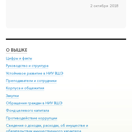
2 октября 2018
О ВЫШКЕ
ОБ
Цифры и факты
Ли
Руководство и структура
Дов
Устойчивое развитие в НИУ ВШЭ
Ол
Преподаватели и сотрудники
При
Корпуса и общежития
Вы
Закупки
При
Обращения граждан в НИУ ВШЭ
Ас
Фонд целевого капитала
До
Противодействие коррупции
Цен
Сведения о доходах, расходах, об имуществе и
Би
обязательствах имущественного характера