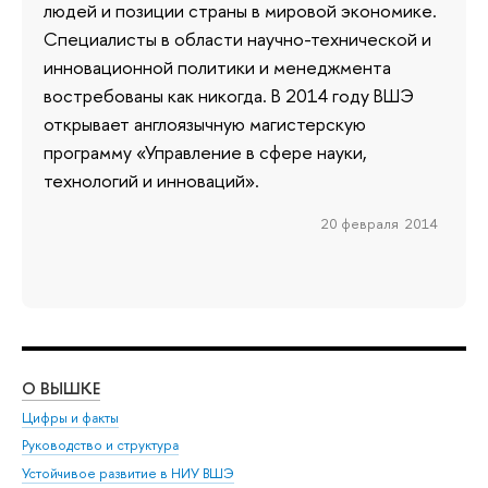
людей и позиции страны в мировой экономике.
Специалисты в области научно-технической и
инновационной политики и менеджмента
востребованы как никогда. В 2014 году ВШЭ
открывает англоязычную магистерскую
программу «Управление в сфере науки,
технологий и инноваций».
20 февраля 2014
О ВЫШКЕ
ОБ
Цифры и факты
Ли
Руководство и структура
Дов
Устойчивое развитие в НИУ ВШЭ
Ол