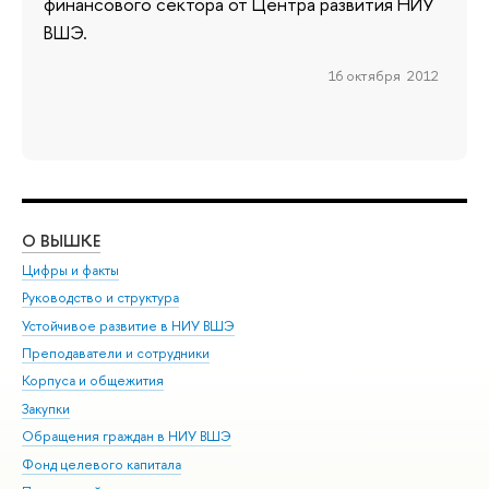
финансового сектора от Центра развития НИУ
ВШЭ.
16 октября 2012
О ВЫШКЕ
ОБ
Цифры и факты
Ли
Руководство и структура
Дов
Устойчивое развитие в НИУ ВШЭ
Ол
Преподаватели и сотрудники
При
Корпуса и общежития
Вы
Закупки
При
Обращения граждан в НИУ ВШЭ
Ас
Фонд целевого капитала
До