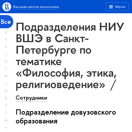
Высшая школа экономики
Меню
Все
Подразделения НИУ
А
ВШЭ в Санкт-
Б
Петербурге по
В
Г
тематике
Д
«Философия, этика,
Е
Ж
религиоведение»
З
И
Сотрудники
Й
К
Подразделение довузовского
Л
образования
М
Н