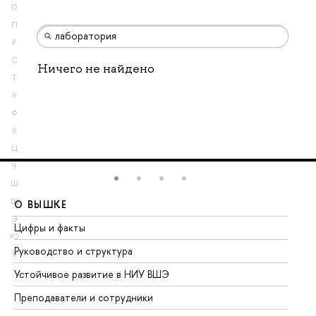
О
П
Р
С
Ничего не найдено
Т
У
Ф
Х
Ц
Ч
Ш
Щ
О ВЫШКЕ
О
Э
Цифры и факты
Ли
Ю
Руководство и структура
До
Я
Устойчивое развитие в НИУ ВШЭ
Ол
Преподаватели и сотрудники
Пр