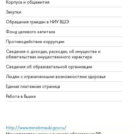
Корпуса и общежития
Вы
Закупки
Пр
Обращения граждан в НИУ ВШЭ
Ас
Фонд целевого капитала
До
Противодействие коррупции
Це
Сведения о доходах, расходах, об имуществе и
Би
обязательствах имущественного характера
Об
Сведения об образовательной организации
Об
Людям с ограниченными возможностями здоровья
Единая платежная страница
Работа в Вышке
http://www.minobrnauki.gov.ru/
Министерство науки и высшего образования РФ