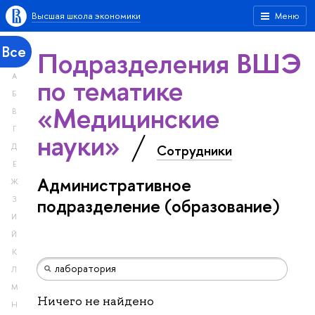
Высшая школа экономики
Меню
Все
Подразделения ВШЭ
А
по тематике
Б
«Медицинские
В
Г
науки»
Сотрудники
Д
Е
Административное
Ж
З
подразделение (образование)
И
Й
К
Л
М
Ничего не найдено
Н