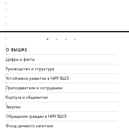
О
П
Р
С
Т
У
Ф
О ВЫШКЕ
О
Х
Цифры и факты
Ли
Ц
Ч
Руководство и структура
До
Ш
Устойчивое развитие в НИУ ВШЭ
Ол
Щ
Преподаватели и сотрудники
Пр
Э
Ю
Корпуса и общежития
Вы
Я
Закупки
Пр
Обращения граждан в НИУ ВШЭ
Ас
Фонд целевого капитала
До