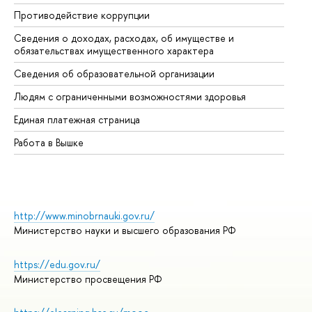
Противодействие коррупции
Це
Сведения о доходах, расходах, об имуществе и
Би
обязательствах имущественного характера
Об
Сведения об образовательной организации
Об
Людям с ограниченными возможностями здоровья
Единая платежная страница
Работа в Вышке
http://www.minobrnauki.gov.ru/
Министерство науки и высшего образования РФ
https://edu.gov.ru/
Министерство просвещения РФ