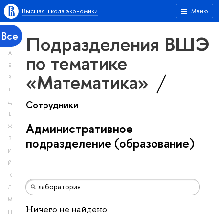
Высшая школа экономики
Меню
Все
Подразделения ВШЭ
А
по тематике
Б
«Математика»
В
Г
Сотрудники
Д
Е
Административное
Ж
З
подразделение (образование)
И
Й
К
Л
М
Ничего не найдено
Н