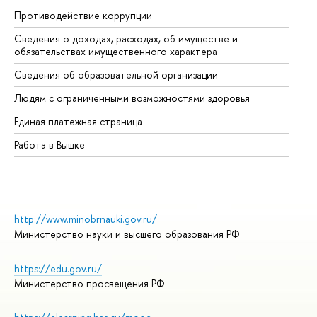
Противодействие коррупции
Це
Сведения о доходах, расходах, об имуществе и
Би
обязательствах имущественного характера
Об
Сведения об образовательной организации
Об
Людям с ограниченными возможностями здоровья
Единая платежная страница
Работа в Вышке
http://www.minobrnauki.gov.ru/
Министерство науки и высшего образования РФ
https://edu.gov.ru/
Министерство просвещения РФ