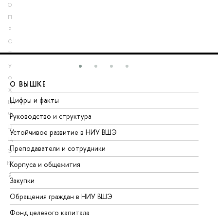
О
П
Р
С
Т
У
Ф
О ВЫШКЕ
О
Х
Цифры и факты
Ли
Ц
Ч
Руководство и структура
До
Ш
Устойчивое развитие в НИУ ВШЭ
Ол
Щ
Преподаватели и сотрудники
Пр
Э
Ю
Корпуса и общежития
Вы
Я
Закупки
Пр
Обращения граждан в НИУ ВШЭ
Ас
Фонд целевого капитала
До