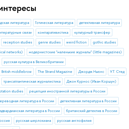
интересы
дская литература
Готическая литература
детективная литература
итературные связи
компаративистика
культурный трансфер
reception studies
genre studies
weird fiction
gothic studies
ical networks)
модернистские "маленькие журналы" (little magazines)
русская культура в Великобритании
British middlebrow
The Strand Magazine
Джордж Ньюнс
У.Т. Стед
трансатлантическая журналистика
Джон Курнос (Иван Коршун)
tation studies
рецепция иностранной литературы в России
ереводная литература в России
детективная литература в России
эдвардианская литература в России
британский детектив в России
Россия
русская шерлокиана
русская англофилия