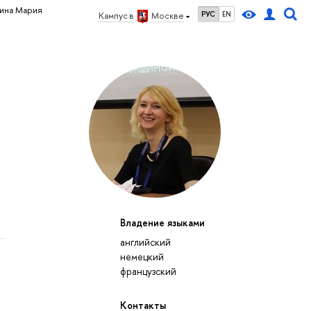
ина Мария
РУС
EN
Кампус в
Москве
Владение языками
английский
немецкий
французский
Контакты