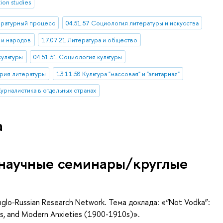
tion studies
ературный процесс
04.51.57 Социология литературы и искусства
 и народов
17.07.21 Литература и общество
культуры
04.51.51 Социология культуры
ория литературы
13.11.58 Культура "массовая" и "элитарная"
урналистика в отдельных странах
а
научные семинары/круглые
nglo-Russian Research Network. Тема доклада: «“Not Vodka”:
ines, and Modern Anxieties (1900-1910s)».