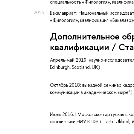
специальность «Филология», квалифик
2015
Бакалавриат: Национальный исследоват
«Филология», квалификация «Бакалавр
Дополнительное об
квалификации / Ст
Апрель-май 2019: научно-исследовател
Edinburgh, Scotland, UK)
Октябрь 2018: выездной семинар кад
коммуникации в академическом мире”)
Июль 2016: I Московско-тартуская шк
лингвистики НИУ ВШЭ + Tartu Ülikool, 