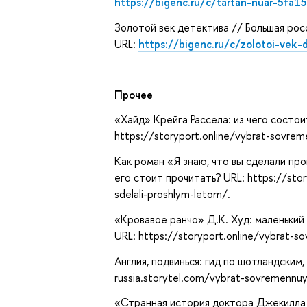
https://bigenc.ru/c/tartan-nuar-5fa1
Золотой век детектива // Большая рос
URL:
https://bigenc.ru/c/zolotoi-vek
Прочее
«Хайд» Крейга Рассела: из чего состои
https://storyport.online/vybrat-sovrem
Как роман «Я знаю, что вы сделали пр
его стоит прочитать? URL: https://sto
sdelali-proshlym-letom/.
«Кровавое ранчо» Д.К. Худ: маленький
URL: https://storyport.online/vybrat-s
Англия, подвинься: гид по шотландским,
russia.storytel.com/vybrat-sovremennuy
«Странная история доктора Джекилла и 