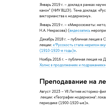
Январь 2019 г. – доклад в рамках нау
канон" (НИУ ВШЭ). Тема доклада: «Русс
викторианства к модернизму».
Январь 2019 г. – «Микросюжеты: метод
Н.А. Некрасова) (
видеозапись
мероприя
Декабрь 2018 г. – публичная лекция 
лекции:
«“Русскость стала мерилом вку
(1910-1920-е годы)»
.
Ноябрь 2016 г. – публичная лекция на
Холмс в продолжениях и подражаниях»
Преподавание на л
Август 2023 – VII Летняя историко-фи
лекции: «‘Географии модернизма’: лок
периодике (1900-1920-ые)».