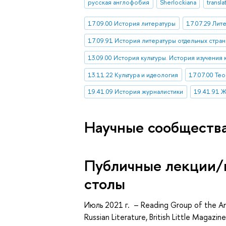
русская англофобия
Sherlockiana
transla
17.09.00 История литературы
17.07.29 Лит
17.09.91 История литературы отдельных стран
13.09.00 История культуры. История изучения 
13.11.22 Культура и идеология
17.07.00 Те
19.41.09 История журналистики
19.41.91 Ж
Научные сообществ
Публичные лекции/
столы
Июль 2021 г. – Reading Group of the A
Russian Literature, British Little Magaz