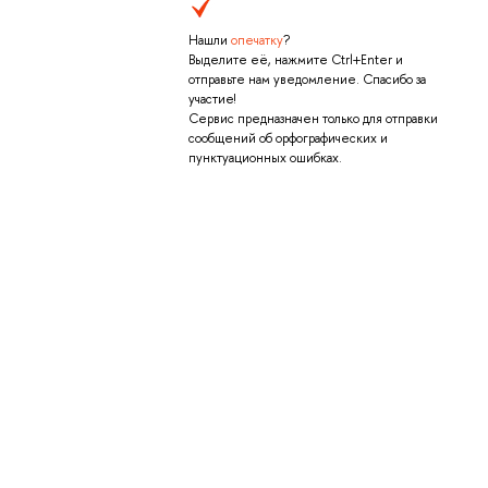
Нашли
опечатку
?
Выделите её, нажмите Ctrl+Enter и
отправьте нам уведомление. Спасибо за
участие!
Сервис предназначен только для отправки
сообщений об орфографических и
пунктуационных ошибках.