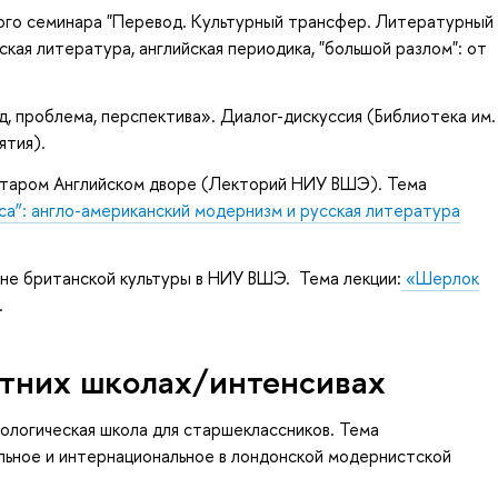
чного семинара "Перевод. Культурный трансфер. Литературный
кая литература, английская периодика, "большой разлом": от
, проблема, перспектива». Диалог-дискуссия (Библиотека им.
тия).
в Старом Английском дворе (Лекторий НИУ ВШЭ). Тема
са”: англо-американский модернизм и русская литература
 Дне британской культуры в НИУ ВШЭ. Тема лекции:
«Шерлок
.
етних школах/интенсивах
лологическая школа для старшеклассников. Тема
альное и интернациональное в лондонской модернистской