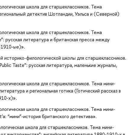
ологическая школа для старшеклассников. Тема
? Региональный детектив Шотландии, Уэльса и (Северной)
ологическая школа для старшеклассников. Тема
e”: русская литература и британская пресса между
-1910-ые)».
й историко-филологической школы для старшеклассников.
Public Taste”: русская литература, маленькие журналы,
ологическая школа для старшеклассников. Тема мини-
я литература и региональная готика (Готический рассказ в
910-х)».
ологическая школа для старшеклассников. Тема мини-
t’а: “мини”-история британского детектива».
ологическая школа для старшеклассников. Тема мини-
 от викторианства”: английская литература 1880-1910-х в