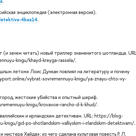
5a
.
сийская энциклопедия (электронная версия).
-detektiva-4baa14
.
т (и зачем читать) новый триллер знаменитого шотландца. URL
ennuyu-knigu/khayd-kreyga-rassela/.
ошлым летом» Лоис Дункан повлиял на литературу и почему
ryport.online/vybrat-sovremennuyu-knigu/ya-znayu-chto-vy-
 город, жестокие убийства и опытный шериф.
ovremennuyu-knigu/krovavoe-rancho-d-k-khud/.
 валлийским и ирландским детективам. URL: https://blog-
u-knigu/gid-po-shotlandskim-valliyskim-i-irlandskim-detektivam/
мистера Хайда»: из чего сделана культовая повесть Р. Л.