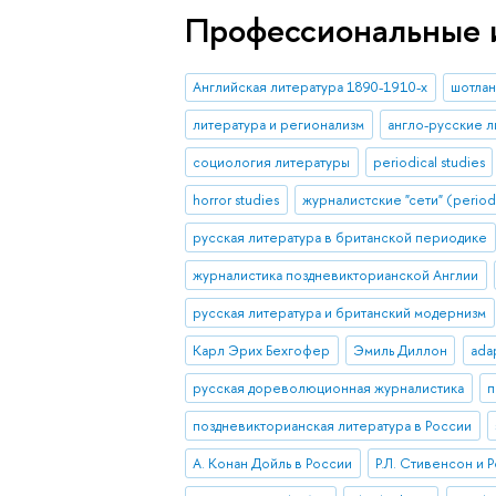
Профессиональные 
Английская литература 1890-1910-х
шотлан
литература и регионализм
англо-русские л
социология литературы
periodical studies
horror studies
журналистские "сети" (period
русская литература в британской периодике
журналистика поздневикторианской Англии
русская литература и британский модернизм
Карл Эрих Бехгофер
Эмиль Диллон
adap
русская дореволюционная журналистика
п
поздневикторианская литература в России
А. Конан Дойль в России
Р.Л. Стивенсон и 