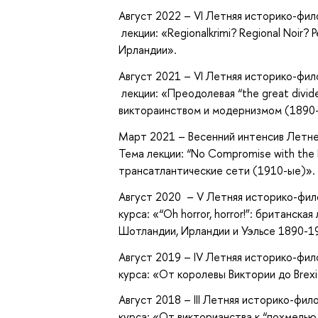
Август 2022 – VI Летняя историко-фил
лекции: «Regionalkrimi? Regional Noir
Ирландии».
Август 2021 – VI Летняя историко-фил
лекции: «Преодолевая “the great divid
виктораинством и модернизмом (1890
Март 2021 – Весенний интенсив Летне
Тема лекции: “No Compromise with the 
трансатлантические сети (1910-ые)».
Август 2020 – V Летняя историко-фил
курса: «“Oh horror, horror!”: британска
Шотландии, Ирландии и Уэльсе 1890-1
Август 2019 – IV Летняя историко-фил
курса: «От королевы Виктории до Brexi
Август 2018 – III Летняя историко-фил
курса: «От викторианства к “похмелью