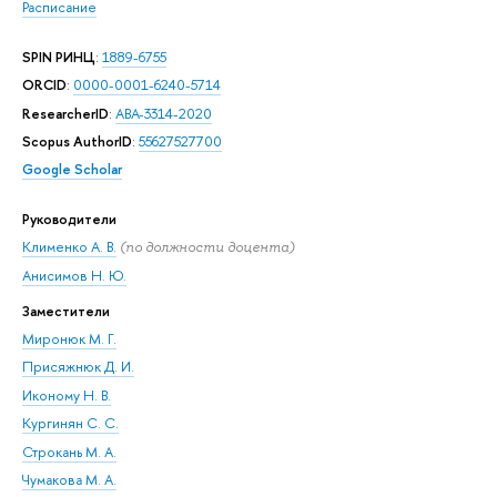
Расписание
SPIN РИНЦ
:
1889-6755
ORCID
:
0000-0001-6240-5714
ResearcherID
:
ABA-3314-2020
Scopus AuthorID
:
55627527700
Google Scholar
Руководители
Клименко А. В.
(по должности доцента)
Анисимов Н. Ю.
Заместители
Миронюк М. Г.
Присяжнюк Д. И.
Иконому Н. В.
Кургинян С. С.
Строкань М. А.
Чумакова М. А.