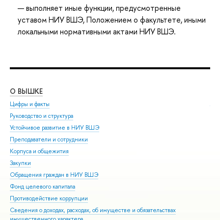
выполняет иные функции, предусмотренные
уставом НИУ ВШЭ, Положением о факультете, иными
локальными нормативными актами НИУ ВШЭ.
О ВЫШКЕ
ОБ
Цифры и факты
Ли
Руководство и структура
Дов
Устойчивое развитие в НИУ ВШЭ
Ол
Преподаватели и сотрудники
При
Корпуса и общежития
Вы
Закупки
При
Обращения граждан в НИУ ВШЭ
Асп
Фонд целевого капитала
Доп
Противодействие коррупции
Цен
Сведения о доходах, расходах, об имуществе и обязательствах
Биз
имущественного характера