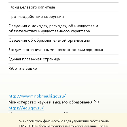
Фонд целевого капитала
Д
Противодействие коррупции
Ц
Сведения о доходах, расходах, об имуществе и
Б
обязательствах имущественного характера
О
Сведения об образовательной организации
О
Людям с ограниченными возможностями здоровья
Единая платежная страница
Работа в Вышке
http://www.minobrnauki.gov.ru/
Министерство науки и высшего образования РФ
https://edu.gov.ru/
Министерство просвещения РФ
https://elearning.hse.ru/mooc
Мы используем файлы cookies для улучшения работы сайта
Массовые открытые онлайн-курсы
НИУ ВШЭ и большего удобства его использования. Более