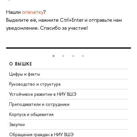
Нашли
опечатку
?
Выделите её, нажмите Ctrl+Enter и отправьте нам
уведомление. Спасибо за участие!
О ВЫШКЕ
Цифры и факты
Л
Руководство и структура
Д
Устойчивое развитие в НИУ ВШЭ
О
Преподаватели и сотрудники
П
Корпуса и общежития
В
Закупки
П
Обращения граждан в НИУ ВШЭ
А