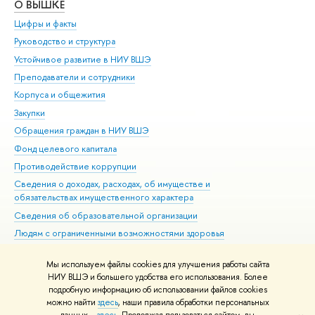
О ВЫШКЕ
ОБ
Цифры и факты
Ли
Руководство и структура
Дов
Устойчивое развитие в НИУ ВШЭ
Ол
Преподаватели и сотрудники
При
Корпуса и общежития
Вы
Закупки
При
Обращения граждан в НИУ ВШЭ
Ас
Фонд целевого капитала
До
Противодействие коррупции
Цен
Сведения о доходах, расходах, об имуществе и
Би
обязательствах имущественного характера
Об
Сведения об образовательной организации
Обр
Людям с ограниченными возможностями здоровья
Единая платежная страница
Мы используем файлы cookies для улучшения работы сайта
Работа в Вышке
НИУ ВШЭ и большего удобства его использования. Более
подробную информацию об использовании файлов cookies
можно найти
здесь
, наши правила обработки персональных