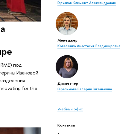
Горчаков Климент Александрович
на
Менеджер
Коваленко Анастасия Владимировна
ире
PRME) под
терины Ивановой
разделения
Диспетчер
ovating for the
Герасимова Валерия Евгеньевна
Учебный офис
Контакты
Телефон менеджера программы: