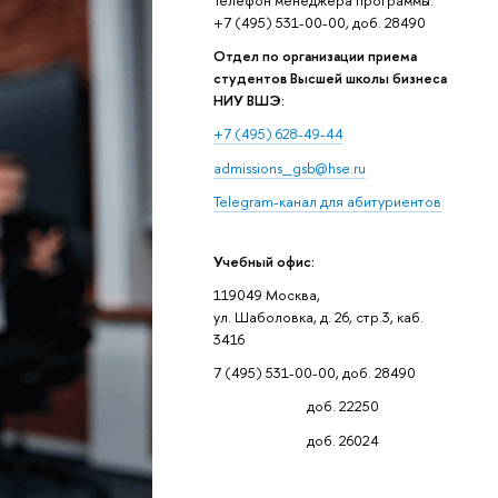
+7 (495) 531-00-00, доб. 28490
Отдел по организации приема
студентов Высшей школы бизнеса
НИУ ВШЭ:
+7 (495) 628-49-44
admissions_gsb@hse.ru
Telegram-канал для абитуриентов
Учебный офис:
119049 Москва,
ул. Шаболовка, д. 26, стр.3, каб.
3416
7 (495) 531-00-00, доб. 28490
доб. 22250
доб. 26024