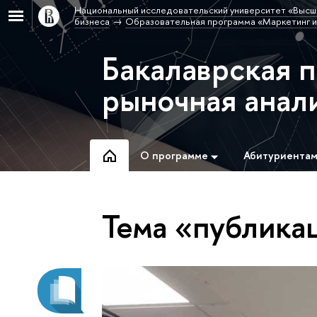
Национальный исследовательский университет «Высш
бизнеса
Образовательная программа «Маркетинг и
Бакалаврская 
рыночная анал
О программе
Абитуриента
Тема «публика