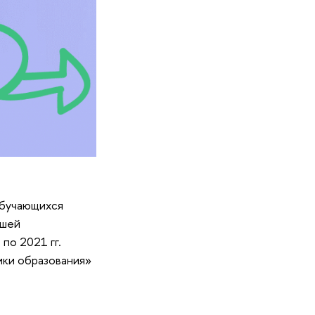
обучающихся
сшей
по 2021 гг.
ики образования»