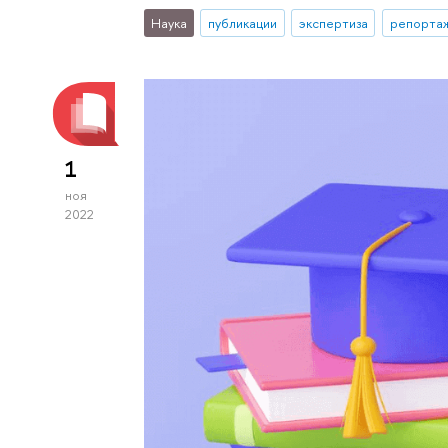
Наука
публикации
экспертиза
репортаж
1
ноя
2022