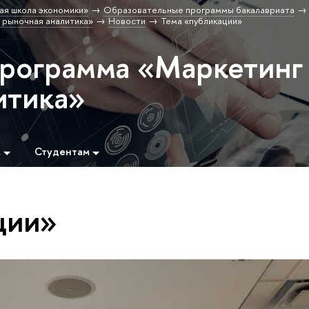
ая школа экономики»
Образовательные программы бакалавриата
 рыночная аналитика»
Новости
Тема «публикации»
программа «Маркетинг
итика»
м
Студентам
ции»