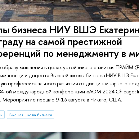
лы бизнеса НИУ ВШЭ Екатери
граду на самой престижной
еренций по менеджменту в м
о образу мышления в целях устойчивого развития ПРАЙМ (
Риманосци и доцента Высшей школы бизнеса НИУ ВШЭ Ека
скую профессионального развития от дисциплинарного под
4-ой международной конференции «AOM 2024 Chicago: Inn
ns». Мероприятие прошло 9-13 августа в Чикаго, США.
ии
Высшая школа бизнеса