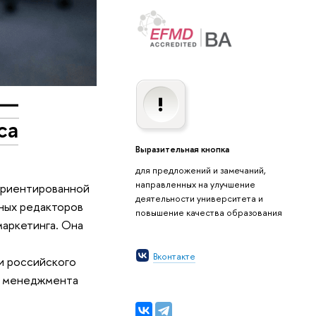
 —
са
Выразительная кнопка
для предложений и замечаний,
направленных на улучшение
ориентированной
деятельности университета и
чных редакторов
повышение качества образования
маркетинга. Она
Вконтакте
и российского
лы менеджмента