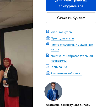
Для иностранных
абитуриентов
Скачать буклет
Учебные курсы
Преподаватели
Число студентов и вакантные
места
Документы образовательной
программы
Расписание
Академический совет
Академический руководитель