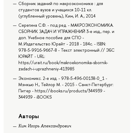
Сборник заданий по макроэкономике : для
студентов вузов и учащихся 10-11 кл.
(углубленный уровень), Ким, И. А., 2014
Серегина С.Ф. - под ред. - МАКРОЭКОНОМИКА.
СБОРНИК ЗАДАЧ И УПРАЖНЕНИЙ 3-е изд., пер. и
доп. Учебное пособие для СПО -
М.:Издательство Юрайт - 2018 - 184с. - ISBN:
978-5-9916-9667-8 - Текст электронный // ЭБС
ЮРАЙТ - URL:
https://urait.ru/book/makroekonomika-sbornik-
zadach-i-uprazhneniy-413985
Экономикс. 2-е изд. - 978-5-496-00138-0_1 -
Мэнкью Н., Тейлор М. - 2015 - Санкт-Петербург:
Питер - https://ibooks.ru/products/344939 -
344939 - iBOOKS
Авторы
Ким Игорь Александрович