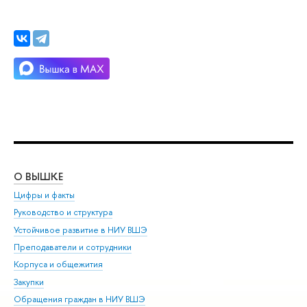
О ВЫШКЕ
ОБ
Цифры и факты
Ли
Руководство и структура
Дов
Устойчивое развитие в НИУ ВШЭ
Ол
Преподаватели и сотрудники
При
Корпуса и общежития
Вы
Закупки
При
Обращения граждан в НИУ ВШЭ
Ас