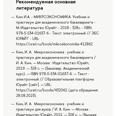
Рекомендуемая основная
литература
Ким И.А. - МИКРОЭКОНОМИКА. Учебник и
практикум для академического бакалавриата -
М.:Издательство Юрайт - 2018 - 328с. - ISBN:
978-5-534-01637-6 - Текст электронный // ЭБС
ЮРАЙТ - URL:
https://urait.ru/book/mikroekonomika-412862
Ким, И. А. Микроэкономика : учебник и
практикум для академического бакалавриата /
И. А. Ким. — Москва : Издательство Юрайт,
2019. — 328 с. — (Бакалавр. Академический
курс). — ISBN 978-5-534-01637-6. — Текст :
электронный // Образовательная платформа
Юрайт [сайт]. — URL:
https://urait.ru/bcode/432061 (дата обращения:
28.08.2023).
Ким, И. А. Микроэкономика : учебник и
практикум для вузов / И. А. Ким. — Москва :
Издательство Юрайт, 2021. — 328 с. — (Высшее