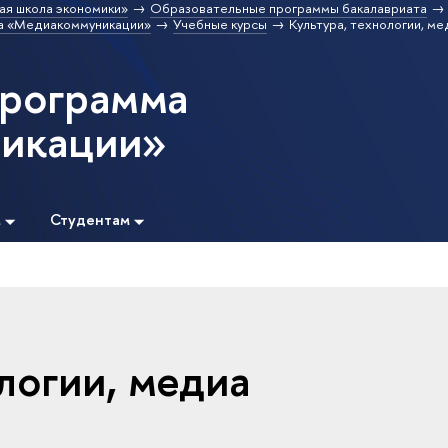
ая школа экономики»
Образовательные программы бакалавриата
а «Медиакоммуникации»
Учебные курсы
Культура, технологии, ме
программа
икации»
м
Студентам
логии, медиа