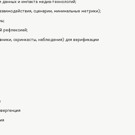
ки данных и импакта медиа-технологий;
заимодействия, сценарии, минимальные метрики);
ры;
й рефлексией;
ники, скринкасты, наблюдения) для верификации
и
нвергенция
ия