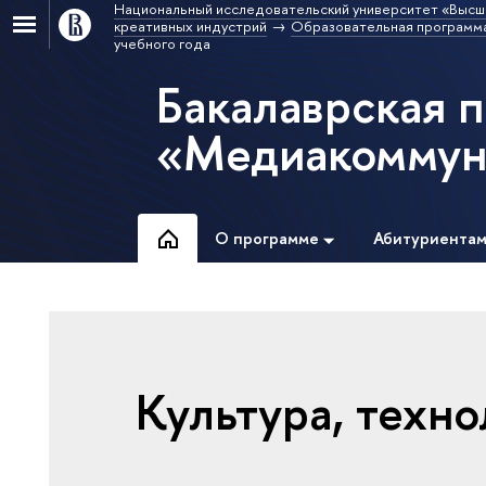
Национальный исследовательский университет «Высш
креативных индустрий
Образовательная программ
учебного года
Бакалаврская 
«Медиакоммун
О программе
Абитуриента
Культура, техно