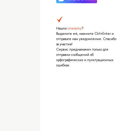
Нашли
опечатку
?
Выделите её, нажмите Ctrl+Enter и
отправьте нам уведомление. Спасибо
за участие!
Сервис предназначен только для
отправки сообщений об
орфографических и пунктуационных
ошибках.