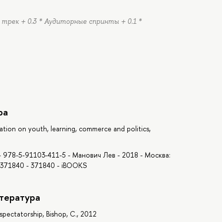
 трек + 0.3 * Аудиторные спринты + 0.1 *
ра
sation on youth, learning, commerce and politics,
 978-5-91103-411-5 - Манович Лев - 2018 - Москва:
/371840 - 371840 - iBOOKS
тература
of spectatorship, Bishop, C., 2012