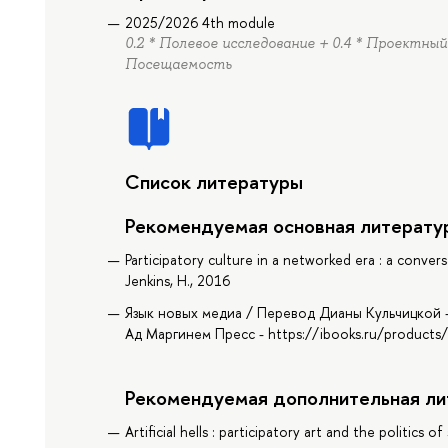
2025/2026 4th module
0.2 * Полевое исследование + 0.4 * Проектный
Посещаемость
Список литературы
Рекомендуемая основная литерату
Participatory culture in a networked era : a conver
Jenkins, H., 2016
Язык новых медиа / Перевод Дианы Кульчицкой -
Ад Маргинем Пресс - https://ibooks.ru/products
Рекомендуемая дополнительная ли
Artificial hells : participatory art and the politics 