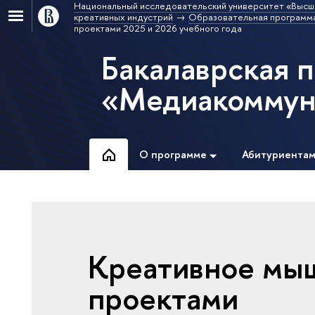
Национальный исследовательский университет «Высш
креативных индустрий
Образовательная программ
проектами 2025 и 2026 учебного года
Бакалаврская 
«Медиакоммун
О программе
Абитуриента
Креативное мыш
проектами