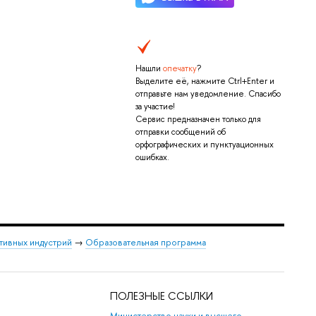
Нашли
опечатку
?
Выделите её, нажмите Ctrl+Enter и
отправьте нам уведомление. Спасибо
за участие!
Сервис предназначен только для
отправки сообщений об
орфографических и пунктуационных
ошибках.
тивных индустрий
→
Образовательная программа
ПОЛЕЗНЫЕ ССЫЛКИ
Министерство науки и высшего