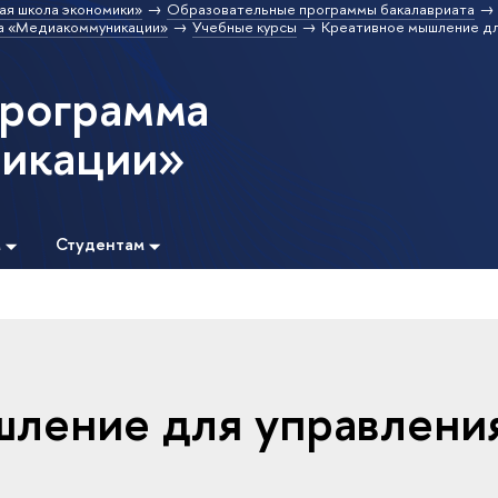
ая школа экономики»
Образовательные программы бакалавриата
а «Медиакоммуникации»
Учебные курсы
Креативное мышление дл
программа
икации»
м
Студентам
ление для управлени