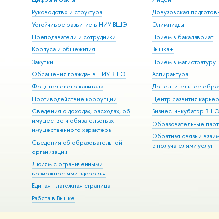
Руководство и структура
Довузовская подготов
Устойчивое развитие в НИУ ВШЭ
Олимпиады
Преподаватели и сотрудники
Прием в бакалавриат
Корпуса и общежития
Вышка+
Закупки
Прием в магистратуру
Обращения граждан в НИУ ВШЭ
Аспирантура
Фонд целевого капитала
Дополнительное обра
Противодействие коррупции
Центр развития карье
Сведения о доходах, расходах, об
Бизнес-инкубатор ВШ
имуществе и обязательствах
Образовательные парт
имущественного характера
Обратная связь и взаи
Сведения об образовательной
с получателями услуг
организации
Людям с ограниченными
возможностями здоровья
Единая платежная страница
Работа в Вышке