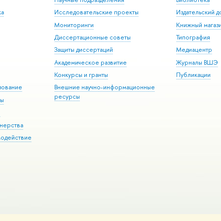
ка
Исследовательские проекты
Издательский 
Мониторинги
Книжный магаз
Диссертационные советы
Типография
Защиты диссертаций
Медиацентр
Академическое развитие
Журналы ВШЭ
Конкурсы и гранты
Публикации
зование
Внешние научно-информационные
ресурсы
ры
Э
нерства
модействие