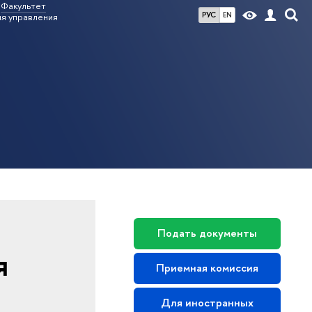
Факультет
РУС
EN
я управления
Подать документы
я
Приемная комиссия
Для иностранных