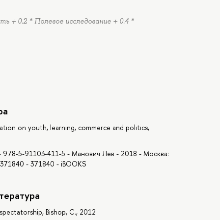
ь + 0.2 * Полевое исследование + 0.4 *
ра
sation on youth, learning, commerce and politics,
 978-5-91103-411-5 - Манович Лев - 2018 - Москва:
/371840 - 371840 - iBOOKS
тература
of spectatorship, Bishop, C., 2012