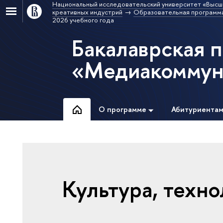
Национальный исследовательский университет «Высш
креативных индустрий
Образовательная программ
2026 учебного года
Бакалаврская 
«Медиакоммун
О программе
Абитуриента
Культура, техно