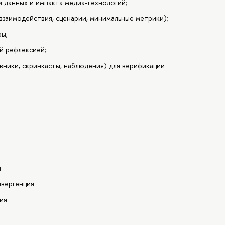
ки данных и импакта медиа-технологий;
заимодействия, сценарии, минимальные метрики);
ры;
й рефлексией;
ники, скринкасты, наблюдения) для верификации
и
нвергенция
ия