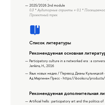
2025/2026 2nd module
0.3 * Аудиторные спринты + 0.1 * Посещаемост
Проектный трек
Список литературы
Рекомендуемая основная литерату
Participatory culture in a networked era : a conver
Jenkins, H., 2016
Язык новых медиа / Перевод Дианы Кульчицкой -
Ад Маргинем Пресс - https://ibooks.ru/products
Рекомендуемая дополнительная ли
Artificial hells : participatory art and the politics 