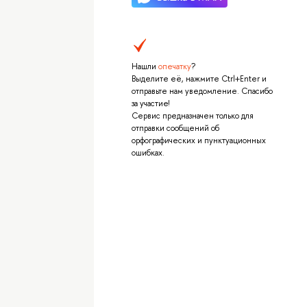
Нашли
опечатку
?
Выделите её, нажмите Ctrl+Enter и
отправьте нам уведомление. Спасибо
за участие!
Сервис предназначен только для
отправки сообщений об
орфографических и пунктуационных
ошибках.