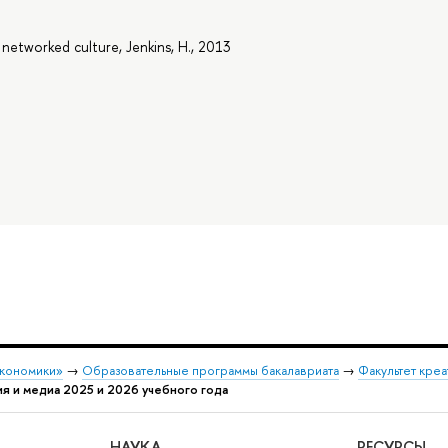
 networked culture, Jenkins, H., 2013
экономики»
→
Образовательные программы бакалавриата
→
Факультет креа
ия и медиа 2025 и 2026 учебного года
НАУКА
РЕСУРСЫ