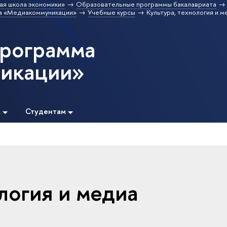
ая школа экономики»
Образовательные программы бакалавриата
а «Медиакоммуникации»
Учебные курсы
Культура, технология и м
программа
икации»
м
Студентам
логия и медиа