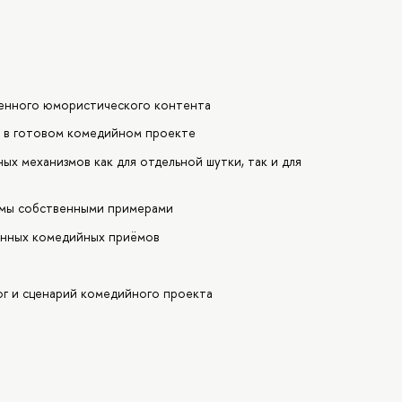
менного юмористического контента
ы в готовом комедийном проекте
х механизмов как для отдельной шутки, так и для
ёмы собственными примерами
енных комедийных приёмов
г и сценарий комедийного проекта