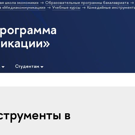
ая школа экономики»
Образовательные программы бакалавриата
а «Медиакоммуникации»
Учебные курсы
Комедийные инструмент
программа
икации»
м
Студентам
струменты в