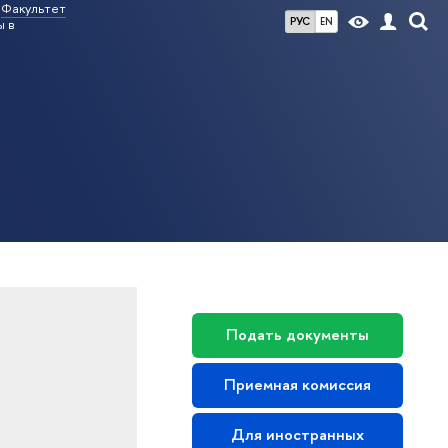
Факультет
РУС
EN
ы в
Подать документы
Приемная комиссия
Для иностранных