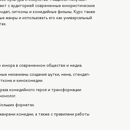
отают с аудиторией современные юмористические
ендап, ситкомы и комедийные фильмы. Курс также
ые жанры и использовать его как универсальный
тах.
ю юмора в современном обществе и медиа.
ные механизмы создания шутки, мема, стендап-
иткома и кинокомедии.
раза комедийного героя и трансформации
монолог.
больших форматах.
анрами комедии, а также с правилами работы