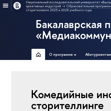
Национальный исследовательский университет «Высш
креативных индустрий
Образовательная программ
сторителлинге 2025 и 2026 учебного года
Бакалаврская 
«Медиакоммун
О программе
Абитуриента
Комедийные ин
сторителлинге