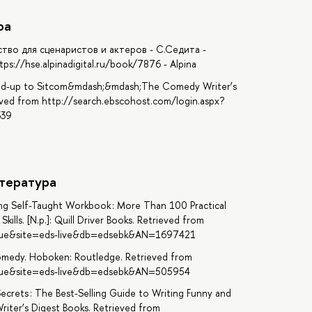
ра
тво для сценаристов и актеров - С.Седита -
://hse.alpinadigital.ru/book/7876 - Alpina
tand-up to Sitcom&mdash;&mdash;The Comedy Writer’s
ieved from http://search.ebscohost.com/login.aspx?
339
тература
ing Self-Taught Workbook : More Than 100 Practical
ills. [N.p.]: Quill Driver Books. Retrieved from
=true&site=eds-live&db=edsebk&AN=1697421
Comedy. Hoboken: Routledge. Retrieved from
=true&site=eds-live&db=edsebk&AN=505954
ecrets : The Best-Selling Guide to Writing Funny and
 Writer’s Digest Books. Retrieved from