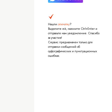
Нашли
опечатку
?
Выделите её, нажмите Ctrl+Enter и
отправьте нам уведомление. Спасибо
за участие!
Сервис предназначен только для
отправки сообщений об
орфографических и пунктуационных
ошибках.