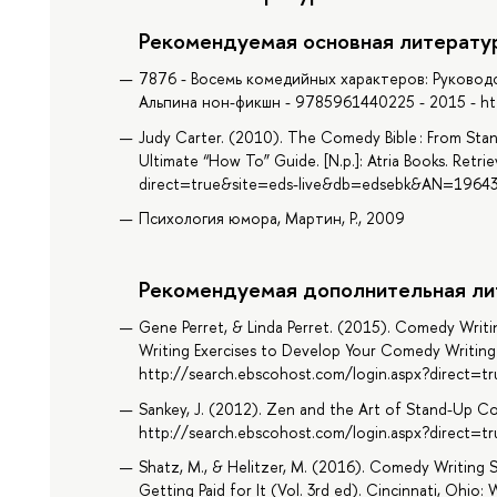
Рекомендуемая основная литерату
7876 - Восемь комедийных характеров: Руководс
Альпина нон-фикшн - 9785961440225 - 2015 - https
Judy Carter. (2010). The Comedy Bible : From S
Ultimate “How To” Guide. [N.p.]: Atria Books. Retr
direct=true&site=eds-live&db=edsebk&AN=1964
Психология юмора, Мартин, Р., 2009
Рекомендуемая дополнительная ли
Gene Perret, & Linda Perret. (2015). Comedy Writ
Writing Exercises to Develop Your Comedy Writing Sk
http://search.ebscohost.com/login.aspx?direct
Sankey, J. (2012). Zen and the Art of Stand-Up 
http://search.ebscohost.com/login.aspx?direct
Shatz, M., & Helitzer, M. (2016). Comedy Writing S
Getting Paid for It (Vol. 3rd ed). Cincinnati, Ohio: