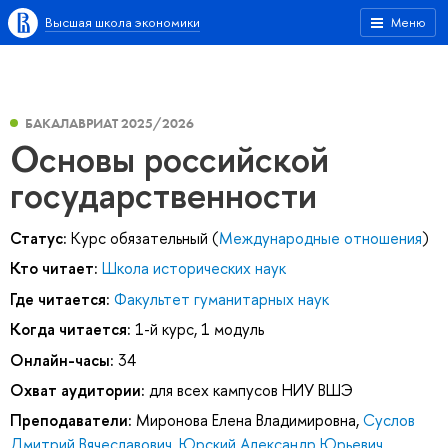
Высшая школа экономики
Меню
БАКАЛАВРИАТ 2025/2026
Основы российской
государственности
Статус:
Курс обязательный (
Международные отношения
)
Кто читает:
Школа исторических наук
Где читается:
Факультет гуманитарных наук
Когда читается:
1-й курс, 1 модуль
Онлайн-часы:
34
Охват аудитории:
для всех кампусов НИУ ВШЭ
Преподаватели:
Миронова Елена Владимировна
,
Суслов
Дмитрий Вячеславович
,
Юрский Александр Юрьевич