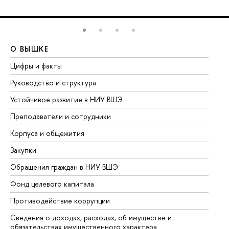
О ВЫШКЕ
О
Цифры и факты
Ли
Руководство и структура
До
Устойчивое развитие в НИУ ВШЭ
Ол
Преподаватели и сотрудники
Пр
Корпуса и общежития
Вы
Закупки
Пр
Обращения граждан в НИУ ВШЭ
Ас
Фонд целевого капитала
До
Противодействие коррупции
Це
Сведения о доходах, расходах, об имуществе и
Би
обязательствах имущественного характера